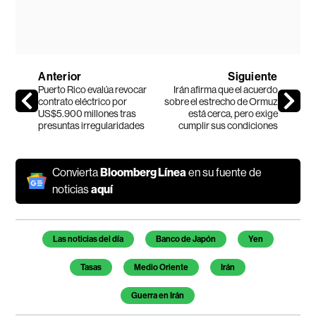
Anterior
Siguiente
Puerto Rico evalúa revocar
Irán afirma que el acuerdo
contrato eléctrico por
sobre el estrecho de Ormuz
US$5.900 millones tras
está cerca, pero exige
presuntas irregularidades
cumplir sus condiciones
Convierta
Bloomberg Línea
en su fuente de
noticias
aquí
Temas de este artículo
Las noticias del día
Banco de Japón
Yen
Tasas
Medio Oriente
Irán
Guerra en Irán