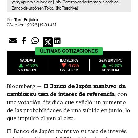
yen y apunta a subida en junio.
Cerezos en flor frente a la sede del
Banco de Japón en Tokio.
(Ko Tsuchiya)
Por
Toru Fujioka
28 de abril, 2026 | 12:34 AM
ÚLTIMAS
COTIZACIONES
NASDAQ
IBOVESPA
S&P/BMV IPC
+1.30%
-1.73%
+0.82%
26,690.62
172,513.42
66,938.64
Bloomberg —
El Banco de Japón mantuvo sin
cambios su tasa de interés de referencia
, con
una votación dividida que señaló un aumento
de las probabilidades de una subida en junio, lo
que impulsó al yen al alza.
El Banco de Japón mantuvo su tasa de interés