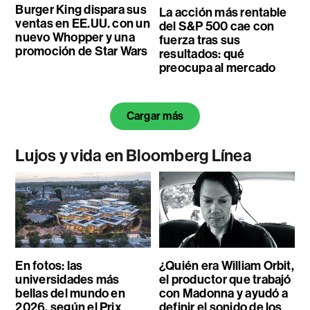
Burger King dispara sus
La acción más rentable
ventas en EE.UU. con un
del S&P 500 cae con
nuevo Whopper y una
fuerza tras sus
promoción de Star Wars
resultados: qué
preocupa al mercado
Cargar más
Lujos y vida en Bloomberg Línea
En fotos: las
¿Quién era William Orbit,
universidades más
el productor que trabajó
bellas del mundo en
con Madonna y ayudó a
2026, según el Prix
definir el sonido de los