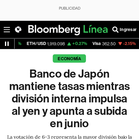
PUBLICIDAD
Ingresar
ETH/USD
+0.27%
Visa
-2.15%
MercadoLib
1,919.098
362.50
ECONOMÍA
Banco de Japón
mantiene tasas mientras
división interna impulsa
al yen y apunta a subida
en junio
La votación de 6-3 representa la mayor división bajo la