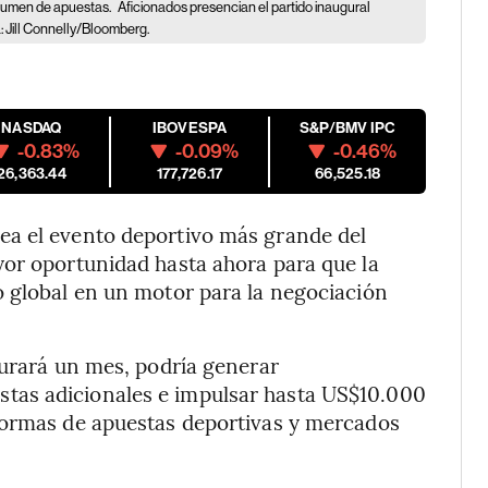
olumen de apuestas.
Aficionados presencian el partido inaugural
: Jill Connelly/Bloomberg.
NASDAQ
IBOVESPA
S&P/BMV IPC
-0.83%
-0.09%
-0.46%
26,363.44
177,726.17
66,525.18
ea el evento deportivo más grande del
yor oportunidad hasta ahora para que la
o global en un motor para la negociación
durará un mes, podría generar
tas adicionales e impulsar hasta US$10.000
formas de apuestas deportivas y mercados