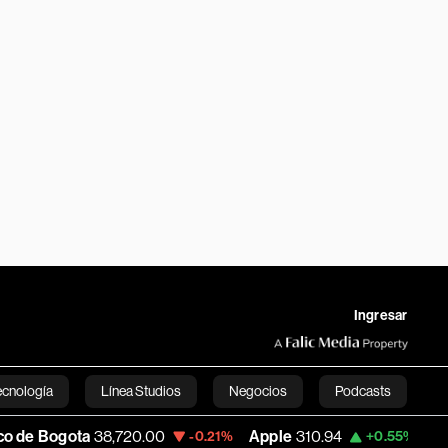
Ingresar
ecnología
Línea Studios
Negocios
Podcasts
8,720.00
Apple
310.94
USD COP
3,175.
-0.21%
+0.55%
English