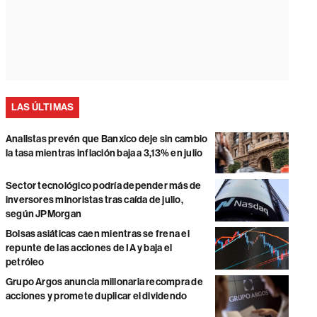
LAS ÚLTIMAS
Analistas prevén que Banxico deje sin cambio
la tasa mientras inflación baja a 3,13% en julio
Sector tecnológico podría depender más de
inversores minoristas tras caída de julio,
según JPMorgan
Bolsas asiáticas caen mientras se frena el
repunte de las acciones de IA y baja el
petróleo
Grupo Argos anuncia millonaria recompra de
acciones y promete duplicar el dividendo