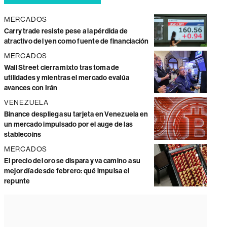
MERCADOS
Carry trade resiste pese a la pérdida de
atractivo del yen como fuente de financiación
MERCADOS
Wall Street cierra mixto tras toma de
utilidades y mientras el mercado evalúa
avances con Irán
VENEZUELA
Binance despliega su tarjeta en Venezuela en
un mercado impulsado por el auge de las
stablecoins
MERCADOS
El precio del oro se dispara y va camino a su
mejor día desde febrero: qué impulsa el
repunte