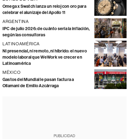
Omega x Swatch lanza un reloj con oro para
celebrar el alunizaje del Apollo 11
ARGENTINA
IPC de julio 2026: de cuánto sería la inflación,
según las consultoras
LATINOAMÉRICA
Ni presencial, ni remoto, ni híbrido: el nuevo
modelo laboral que WeWork ve crecer en
Latinoamérica
MÉXICO
Gastos del Mundial le pasan factura a
Ollamani de Emilio Azcárraga
PUBLICIDAD