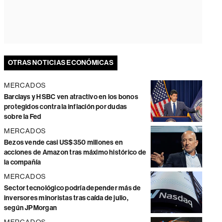
OTRAS NOTICIAS ECONÓMICAS
MERCADOS
Barclays y HSBC ven atractivo en los bonos
protegidos contra la inflación por dudas
sobre la Fed
MERCADOS
Bezos vende casi US$350 millones en
acciones de Amazon tras máximo histórico de
la compañía
MERCADOS
Sector tecnológico podría depender más de
inversores minoristas tras caída de julio,
según JPMorgan
MERCADOS