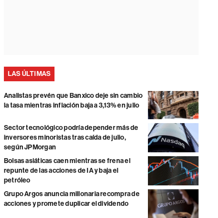
LAS ÚLTIMAS
Analistas prevén que Banxico deje sin cambio
la tasa mientras inflación baja a 3,13% en julio
Sector tecnológico podría depender más de
inversores minoristas tras caída de julio,
según JPMorgan
Bolsas asiáticas caen mientras se frena el
repunte de las acciones de IA y baja el
petróleo
Grupo Argos anuncia millonaria recompra de
acciones y promete duplicar el dividendo