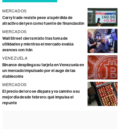
MERCADOS
Carry trade resiste pese a la pérdida de
atractivo del yen como fuente de financiación
MERCADOS
Wall Street cierra mixto tras toma de
utilidades y mientras el mercado evalúa
avances con Irán
VENEZUELA
Binance despliega su tarjeta en Venezuela en
un mercado impulsado por el auge de las
stablecoins
MERCADOS
El precio del oro se dispara y va camino a su
mejor día desde febrero: qué impulsa el
repunte