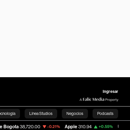
Ingresar
ecnología
Línea Studios
Negocios
Podcasts
38,720.00
Apple
310.94
USD COP
3,175.
-0.21%
+0.55%
English