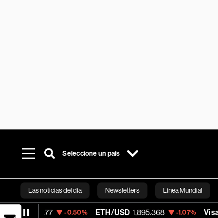
Seleccione un país
Las noticias del día
Newsletters
Línea Mundial
64.77
ETH/USD
1,895.368
Visa
368.54
-0.50%
-1.07%
Bloomberg 