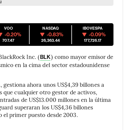
s)
VOO
NASDAQ
IBOVESPA
-0.20%
-0.83%
-0.09%
707.47
26,363.44
177,726.17
lackRock Inc. (
) como mayor emisor de
BLK
smico en la cima del sector estadounidense
a, gestiona ahora unos US$4,39 billones a
 que cualquier otro gestor de activos,
ntradas de US$13.000 millones en la última
nguard superaran los US$4,36 billones
 el primer puesto desde 2003.