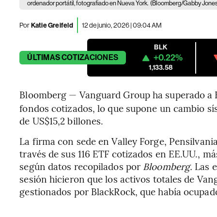
ordenador portátil, fotografiado en Nueva York.
(Bloomberg/Gabby Jone
Por
Katie Greifeld
12 de junio, 2026 | 09:04 AM
BLK
+0.22%
ÚLTIMAS
COTIZACIONES
1,133.58
Bloomberg — Vanguard Group ha superado a B
fondos cotizados, lo que supone un cambio sí
de US$15,2 billones.
La firma con sede en Valley Forge, Pensilvani
través de sus 116 ETF cotizados en EE.UU., más
según datos recopilados por
Bloomberg.
Las e
sesión hicieron que los activos totales de Va
gestionados por BlackRock, que había ocupado