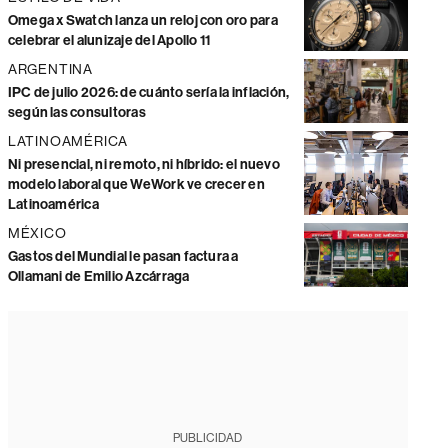
Omega x Swatch lanza un reloj con oro para
celebrar el alunizaje del Apollo 11
ARGENTINA
IPC de julio 2026: de cuánto sería la inflación,
según las consultoras
LATINOAMÉRICA
Ni presencial, ni remoto, ni híbrido: el nuevo
modelo laboral que WeWork ve crecer en
Latinoamérica
MÉXICO
Gastos del Mundial le pasan factura a
Ollamani de Emilio Azcárraga
PUBLICIDAD