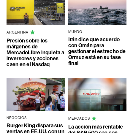
MUNDO
ARGENTINA
Irán dice que acuerdo
Presión sobre los
con Omán para
márgenes de
gestionar el estrecho de
MercadoLibre inquieta a
Ormuz está en su fase
inversores y acciones
final
caen en el Nasdaq
NEGOCIOS
MERCADOS
Burger King dispara sus
La acción más rentable
ventas en EE.UU. con un
del S&P 500 cae con