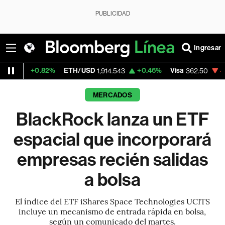
PUBLICIDAD
Ingresar
0.82%
ETH/USD
+0.46%
Visa
-2.15%
Mer
1,914.543
362.50
MERCADOS
BlackRock lanza un ETF
espacial que incorporará
empresas recién salidas
a bolsa
El índice del ETF iShares Space Technologies UCITS
incluye un mecanismo de entrada rápida en bolsa,
según un comunicado del martes.