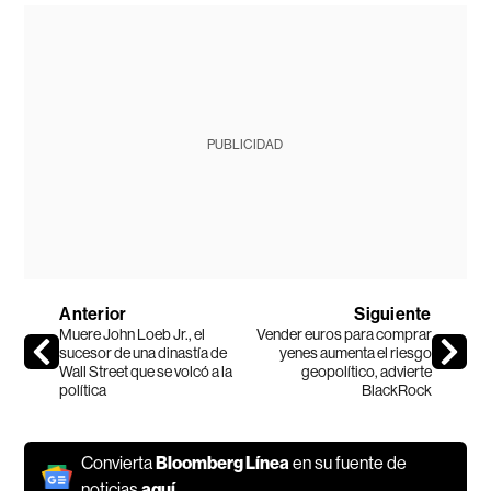
PUBLICIDAD
Anterior
Siguiente
Muere John Loeb Jr., el
Vender euros para comprar
sucesor de una dinastía de
yenes aumenta el riesgo
Wall Street que se volcó a la
geopolítico, advierte
política
BlackRock
Convierta
Bloomberg Línea
en su fuente de
noticias
aquí