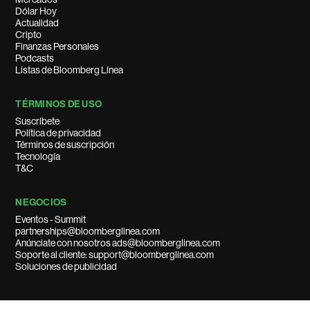
Dólar Hoy
Actualidad
Cripto
Finanzas Personales
Podcasts
Listas de Bloomberg Línea
TÉRMINOS DE USO
Suscríbete
Política de privacidad
Términos de suscripción
Tecnología
T&C
NEGOCIOS
Eventos - Summit
partnerships@bloomberglinea.com
Anúnciate con nosotros ads@bloomberglinea.com
Soporte al cliente: support@bloomberglinea.com
Soluciones de publicidad