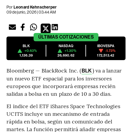
Por
Leonard Kehnscherper
09 de junio, 2026 | 03:44 AM
ÚLTIMAS
COTIZACIONES
BLK
NASDAQ
IBOVESPA
+0.63%
+1.30%
-1.73%
1,136.39
26,690.62
172,513.42
Bloomberg — BlackRock Inc. (
) va a lanzar
BLK
un nuevo ETF espacial para los inversores
europeos que incorporará empresas recién
salidas a bolsa en un plazo de 10 a 30 días.
El índice del ETF iShares Space Technologies
UCITS incluye un mecanismo de entrada
rápida en bolsa, según un comunicado del
martes. La función permitirá añadir empresas