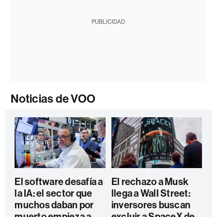
PUBLICIDAD
Noticias de VOO
El software desafía a
El rechazo a Musk
la IA: el sector que
llega a Wall Street:
muchos daban por
inversores buscan
muerto empieza a
excluir a SpaceX de