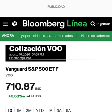
PUBLICIDAD
Ingresar
AHORA
cimiento y oportunidades para los mercados
Hiperescaladores de IA podr
Cotización VOO
agosto 07, 2026 | 07:55 PM
Bloomberg Línea
Vanguard S&P 500 ETF
VOO
710.87
USD
+0.63%
+4.42 USD
1D
1M
3M
YTD
1A
3A
5A