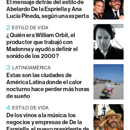
El mensaje detrás del estilo de
Abelardo De la Espriella y Ana
Lucía Pineda, según una experta
2
ESTILO DE VIDA
¿Quién era William Orbit, el
productor que trabajó con
Madonna y ayudó a definir el
sonido de los 2000?
3
LATINOAMÉRICA
Estas son las ciudades de
América Latina donde el calor
nocturno hace perder más horas
de sueño
4
ESTILO DE VIDA
De los vinos a la música: los
negocios y empresas de De la
Espriella, el nuevo presidente de