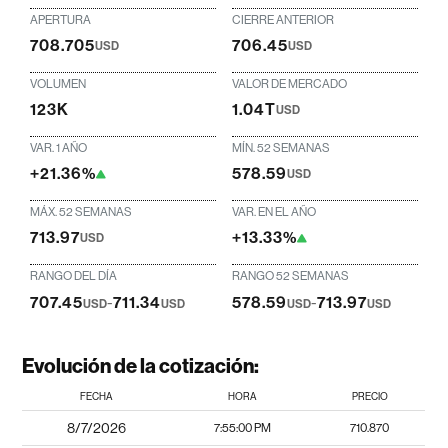
APERTURA
CIERRE ANTERIOR
708.705
706.45
USD
USD
VOLUMEN
VALOR DE MERCADO
123K
1.04T
USD
VAR. 1 AÑO
MÍN. 52 SEMANAS
+21.36%
578.59
USD
MÁX. 52 SEMANAS
VAR. EN EL AÑO
713.97
+13.33%
USD
RANGO DEL DÍA
RANGO 52 SEMANAS
707.45
-
711.34
578.59
-
713.97
USD
USD
USD
USD
Evolución de la cotización:
FECHA
HORA
PRECIO
8/7/2026
7:55:00 PM
710.870