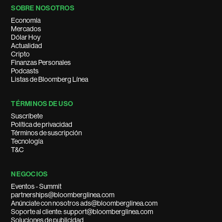
SOBRE NOSOTROS
Economía
Mercados
Dólar Hoy
Actualidad
Cripto
Finanzas Personales
Podcasts
Listas de Bloomberg Línea
TÉRMINOS DE USO
Suscríbete
Política de privacidad
Términos de suscripción
Tecnología
T&C
NEGOCIOS
Eventos - Summit
partnerships@bloomberglinea.com
Anúnciate con nosotros ads@bloomberglinea.com
Soporte al cliente: support@bloomberglinea.com
Soluciones de publicidad