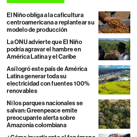
El Niño obliga a la caficultura
centroamericana a replantear su
modelo de producción
La ONU advierte que El Niño
podría agravar el hambre en
América Latina y el Caribe
Así logró este país de América
Latina generar toda su
electricidad con fuentes 100%
renovables
Ni los parques nacionales se
salvan: Greenpeace emite
preocupante alerta sobre
Amazonía colombiana