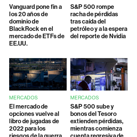
Vanguard pone fin a
S&P 500 rompe
los 20 años de
racha de pérdidas
dominio de
tras caída del
BlackRock en el
petróleo y a la espera
mercado de ETFs de
del reporte de Nvidia
EE.UU.
MERCADOS
MERCADOS
El mercado de
S&P 500 sube y
opciones vuelve al
bonos del Tesoro
libro de jugadas de
extienden pérdidas,
2022 para los
mientras comienza
riesgos de la guerra
cuenta regresiva de