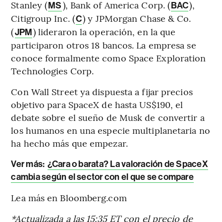
Stanley (
), Bank of America Corp. (
),
MS
BAC
Citigroup Inc. (
) y JPMorgan Chase & Co.
C
(
) lideraron la operación, en la que
JPM
participaron otros 18 bancos. La empresa se
conoce formalmente como Space Exploration
Technologies Corp.
Con Wall Street ya dispuesta a fijar precios
objetivo para SpaceX de hasta US$190, el
debate sobre el sueño de Musk de convertir a
los humanos en una especie multiplanetaria no
ha hecho más que empezar.
Ver más:
¿Cara o barata? La valoración de SpaceX
cambia según el sector con el que se compare
Lea más en Bloomberg.com
*Actualizada a las 15:35 ET con el precio de