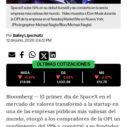
SpaceX sube 19% en su debut bursátil y se convierte en la sexta
empresa más valiosa del mundo.
Video muestra a Elon Musk durante
la OPI de la empresa en el Nasdaq MarketSite en Nueva York.
(Photographer: Michael Nagle/Bloo/Michael Nagle)
Por
Bailey Lipschultz
12 de junio, 2026 | 04:51 PM
ÚLTIMAS
COTIZACIONES
NVDA
GS
MS
-0.10%
-2.62%
-2.07%
218.98
1,032.58
213.75
Bloomberg — El primer día de SpaceX en el
mercado de valores transformó a la startup en
una de las empresas públicas más valiosas del
mundo, otorgó a los compradores de la OPI un
rendimiento del 19% y convirtió a su fundador,