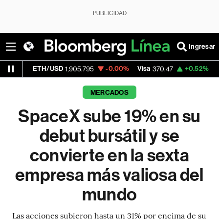
PUBLICIDAD
Ingresar
H/USD
-0.00%
Visa
+0.52%
MercadoLibre
1,905.795
370.47
MERCADOS
SpaceX sube 19% en su
debut bursátil y se
convierte en la sexta
empresa más valiosa del
mundo
Las acciones subieron hasta un 31% por encima de su