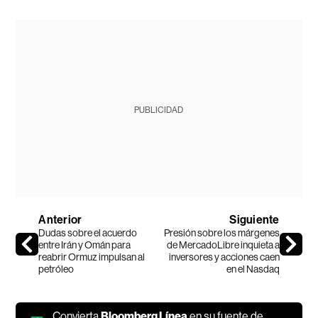
PUBLICIDAD
Anterior
Siguiente
Dudas sobre el acuerdo
Presión sobre los márgenes
entre Irán y Omán para
de MercadoLibre inquieta a
reabrir Ormuz impulsan al
inversores y acciones caen
petróleo
en el Nasdaq
Convierta
Bloomberg Línea
en su fuente de