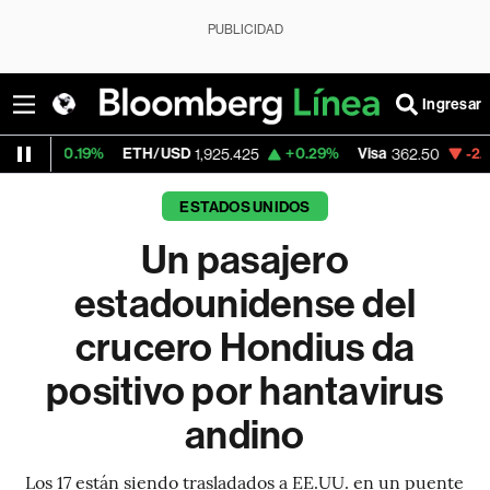
PUBLICIDAD
Ingresar
9%
ETH/USD
+0.29%
Visa
-2.15%
Mercad
1,925.425
362.50
ESTADOS UNIDOS
Un pasajero
estadounidense del
crucero Hondius da
positivo por hantavirus
andino
Los 17 están siendo trasladados a EE.UU. en un puente