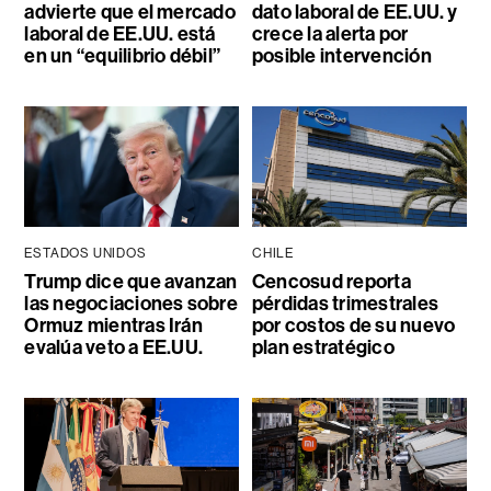
advierte que el mercado
dato laboral de EE.UU. y
laboral de EE.UU. está
crece la alerta por
en un “equilibrio débil”
posible intervención
ESTADOS UNIDOS
CHILE
Trump dice que avanzan
Cencosud reporta
las negociaciones sobre
pérdidas trimestrales
Ormuz mientras Irán
por costos de su nuevo
evalúa veto a EE.UU.
plan estratégico