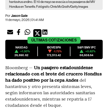
hantavirus andino.
El 10 de mayo se evacúa a los pasajeros del MV
Hondius en Tenerife. Fotógrafo: Chris McGrath/Getty Images
Por
Jason Gale
11 de mayo, 2026 | 01:41 AM
ÚLTIMAS
COTIZACIONES
NASDAQ
IBOVESPA
S&P/BMV IPC
+1.30%
-1.73%
+0.82%
26,690.62
172,513.42
66,938.64
Bloomberg —
Un pasajero estadounidense
relacionado con el brote del crucero Hondius
ha dado positivo por la cepa Andes
del
hantavirus y otro presenta síntomas leves,
según informaron las autoridades sanitarias
estadounidenses, mientras se repatría a 17
ciudadanos desde el buque.