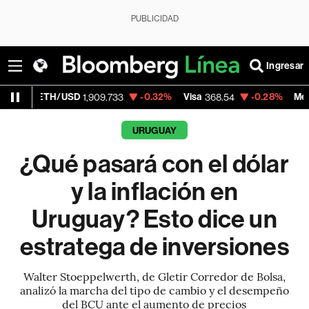
PUBLICIDAD
Ingresar
/USD
-0.32%
Visa
-0.28%
MercadoLibre
1,909.733
368.54
1,
URUGUAY
¿Qué pasará con el dólar
y la inflación en
Uruguay? Esto dice un
estratega de inversiones
Walter Stoeppelwerth, de Gletir Corredor de Bolsa,
analizó la marcha del tipo de cambio y el desempeño
del BCU ante el aumento de precios