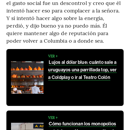
el gasto social fue un descontrol y creo que él
intentó hacer eso para complacer a la señora.
Y sí intentó hacer algo sobre la energía,
perdió, y dijo bueno ya no puedo más. Él
quiere mantener algo de reputación para
poder volver a Columbia o a donde sea.
VER +
Lujos al dólar blue: cuánto sale a
uruguayos una parrillada top, ver
a Coldplay o ir al Teatro Colón
VER +
Cómo funcionan los monopolios