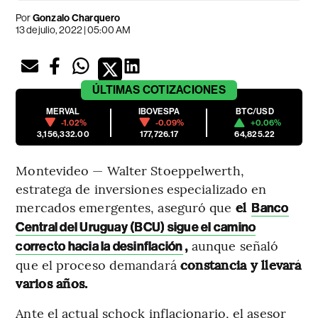
Por
Gonzalo Charquero
13 de julio, 2022 | 05:00 AM
ÚLTIMAS
COTIZACIONES
MERVAL
IBOVESPA
BTC/USD
-1.02%
-0.09%
+0.06%
3,156,332.00
177,726.17
64,825.22
Montevideo — Walter Stoeppelwerth,
estratega de inversiones especializado en
mercados emergentes, aseguró que
el
Banco
Central del Uruguay (BCU) sigue el camino
,
aunque señaló
correcto hacia la desinflación
que el proceso demandará
constancia y llevará
varios años.
Ante el actual schock inflacionario, el asesor