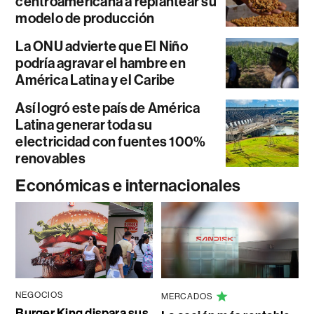
centroamericana a replantear su
modelo de producción
La ONU advierte que El Niño
podría agravar el hambre en
América Latina y el Caribe
Así logró este país de América
Latina generar toda su
electricidad con fuentes 100%
renovables
Económicas e internacionales
NEGOCIOS
MERCADOS
Burger King dispara sus