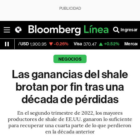
PUBLICIDAD
Ingresar
-0.26%
Visa
+0.52%
MercadoLibre
1,900.95
370.47
1,824.26
NEGOCIOS
Las ganancias del shale
brotan por fin tras una
década de pérdidas
En el segundo trimestre de 2022, los mayores
productores de shale de EE.UU. ganaron lo suficiente
para recuperar una cuarta parte de lo que perdieron
en la década anterior