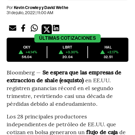
Por
Kevin Crowley y David Wethe
31 de julio, 2022 | 11:00 AM
ÚLTIMAS
COTIZACIONES
OXY
LBRT
HAL
+4.14%
+3.30%
+2.17%
56.04
20.04
32.51
Bloomberg —
Se espera que las empresas de
extracción de shale (esquisto)
en EE.UU.
registren ganancias récord en el segundo
trimestre, revirtiendo casi una década de
pérdidas debido al endeudamiento.
Los 28 principales productores
independientes de petróleo de EE.UU. que
cotizan en bolsa generaron un
flujo de caja
de