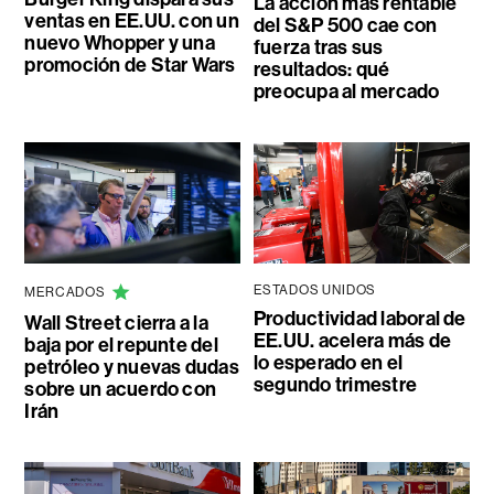
La acción más rentable
ventas en EE.UU. con un
del S&P 500 cae con
nuevo Whopper y una
fuerza tras sus
promoción de Star Wars
resultados: qué
preocupa al mercado
ESTADOS UNIDOS
MERCADOS
Productividad laboral de
Wall Street cierra a la
EE.UU. acelera más de
baja por el repunte del
lo esperado en el
petróleo y nuevas dudas
segundo trimestre
sobre un acuerdo con
Irán