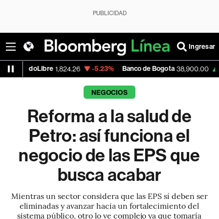
PUBLICIDAD
Ingresar
re
-5.23%
Banco de Bogota
+0.46%
App
1,824.26
38,900.00
NEGOCIOS
Reforma a la salud de
Petro: así funciona el
negocio de las EPS que
busca acabar
Mientras un sector considera que las EPS sí deben ser
eliminadas y avanzar hacia un fortalecimiento del
sistema público, otro lo ve complejo ya que tomaría