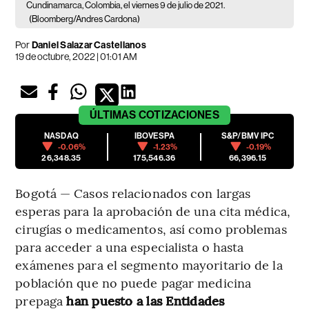
Cundinamarca, Colombia, el viernes 9 de julio de 2021.
(Bloomberg/Andres Cardona)
Por
Daniel Salazar Castellanos
19 de octubre, 2022 | 01:01 AM
ÚLTIMAS
COTIZACIONES
NASDAQ
IBOVESPA
S&P/BMV IPC
-0.06%
-1.23%
-0.19%
26,348.35
175,546.36
66,396.15
Bogotá — Casos relacionados con largas
esperas para la aprobación de una cita médica,
cirugías o medicamentos, así como problemas
para acceder a una especialista o hasta
exámenes para el segmento mayoritario de la
población que no puede pagar medicina
prepaga
han puesto a las Entidades