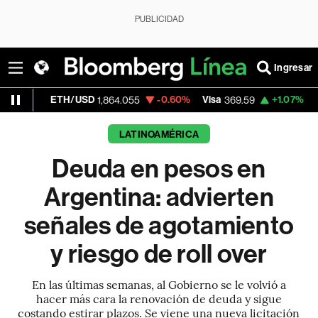
PUBLICIDAD
Ingresar
TH/USD
-0.60%
Visa
+1.07%
MercadoLibre
1,864.055
369.59
LATINOAMÉRICA
Deuda en pesos en
Argentina: advierten
señales de agotamiento
y riesgo de roll over
En las últimas semanas, al Gobierno se le volvió a
hacer más cara la renovación de deuda y sigue
costando estirar plazos. Se viene una nueva licitación