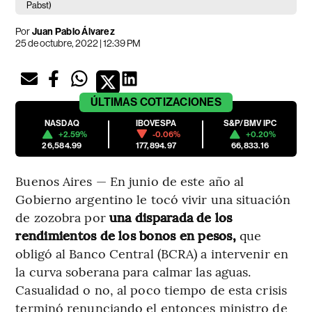
Pabst)
Por
Juan Pablo Álvarez
25 de octubre, 2022 | 12:39 PM
ÚLTIMAS
COTIZACIONES
NASDAQ
IBOVESPA
S&P/BMV IPC
+2.59%
-0.06%
+0.20%
26,584.99
177,894.97
66,833.16
Buenos Aires — En junio de este año al
Gobierno argentino le tocó vivir una situación
de zozobra por
una disparada de los
rendimientos de los bonos en pesos,
que
obligó al Banco Central (BCRA) a intervenir en
la curva soberana para calmar las aguas.
Casualidad o no, al poco tiempo de esta crisis
terminó renunciando el entonces ministro de