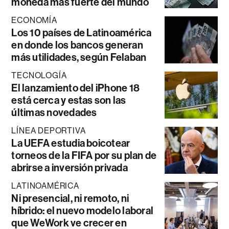
moneda más fuerte del mundo
ECONOMÍA
Los 10 países de Latinoamérica
en donde los bancos generan
más utilidades, según Felaban
TECNOLOGÍA
El lanzamiento del iPhone 18
está cerca y estas son las
últimas novedades
LÍNEA DEPORTIVA
La UEFA estudia boicotear
torneos de la FIFA por su plan de
abrirse a inversión privada
LATINOAMÉRICA
Ni presencial, ni remoto, ni
híbrido: el nuevo modelo laboral
que WeWork ve crecer en