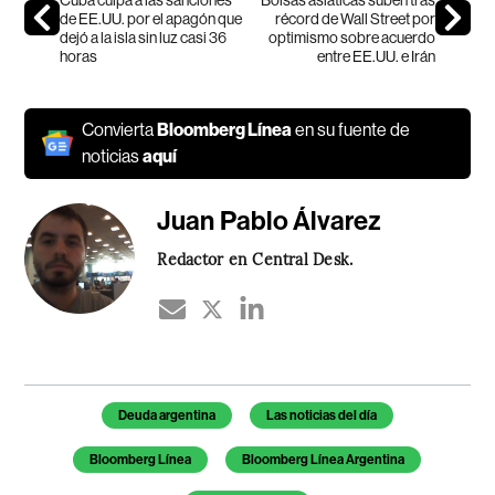
de EE.UU. por el apagón que
récord de Wall Street por
dejó a la isla sin luz casi 36
optimismo sobre acuerdo
horas
entre EE.UU. e Irán
Convierta
Bloomberg Línea
en su fuente de
noticias
aquí
Juan Pablo Álvarez
Redactor en Central Desk.
Temas de este artículo
Deuda argentina
Las noticias del día
Bloomberg Línea
Bloomberg Línea Argentina