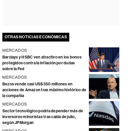
OTRAS NOTICIAS ECONÓMICAS
MERCADOS
Barclays y HSBC ven atractivo en los bonos
protegidos contra la inflación por dudas
sobre la Fed
MERCADOS
Bezos vende casi US$350 millones en
acciones de Amazon tras máximo histórico de
la compañía
MERCADOS
Sector tecnológico podría depender más de
inversores minoristas tras caída de julio,
según JPMorgan
MERCADOS