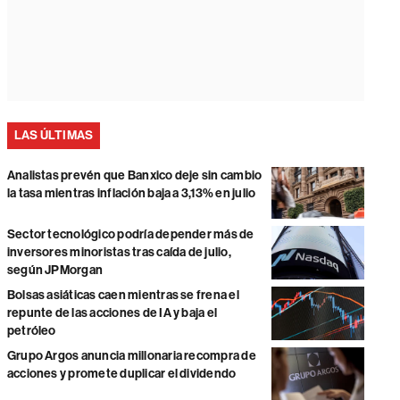
LAS ÚLTIMAS
Analistas prevén que Banxico deje sin cambio
la tasa mientras inflación baja a 3,13% en julio
Sector tecnológico podría depender más de
inversores minoristas tras caída de julio,
según JPMorgan
Bolsas asiáticas caen mientras se frena el
repunte de las acciones de IA y baja el
petróleo
Grupo Argos anuncia millonaria recompra de
acciones y promete duplicar el dividendo