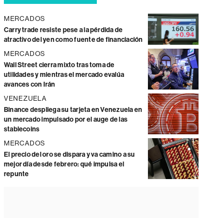
MERCADOS
Carry trade resiste pese a la pérdida de
atractivo del yen como fuente de financiación
MERCADOS
Wall Street cierra mixto tras toma de
utilidades y mientras el mercado evalúa
avances con Irán
VENEZUELA
Binance despliega su tarjeta en Venezuela en
un mercado impulsado por el auge de las
stablecoins
MERCADOS
El precio del oro se dispara y va camino a su
mejor día desde febrero: qué impulsa el
repunte