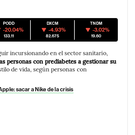
PODD
DXCM
TNDM
-20.04%
-4.93%
-3.02%
133.11
82.675
19.60
guir incursionando en el sector sanitario,
las personas con prediabetes a gestionar su
tilo de vida, según personas con
pple: sacar a Nike de la crisis