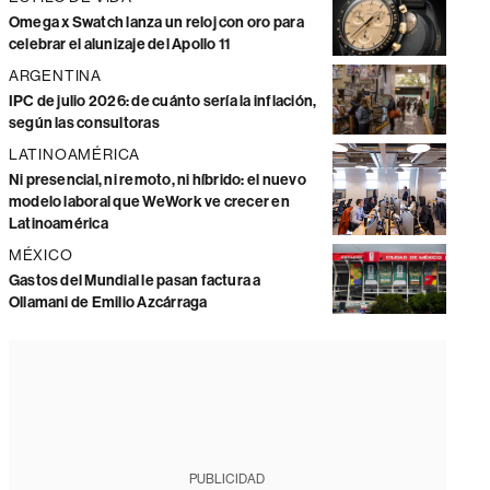
Omega x Swatch lanza un reloj con oro para
celebrar el alunizaje del Apollo 11
ARGENTINA
IPC de julio 2026: de cuánto sería la inflación,
según las consultoras
LATINOAMÉRICA
Ni presencial, ni remoto, ni híbrido: el nuevo
modelo laboral que WeWork ve crecer en
Latinoamérica
MÉXICO
Gastos del Mundial le pasan factura a
Ollamani de Emilio Azcárraga
PUBLICIDAD