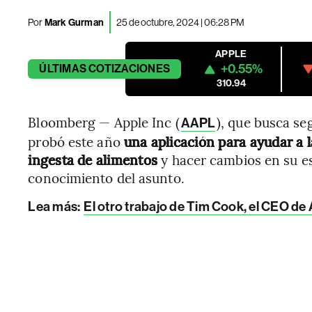
Por
Mark Gurman
25 de octubre, 2024 | 06:28 PM
APPLE
+0.55%
ÚLTIMAS
COTIZACIONES
310.94
Bloomberg — Apple Inc (
), que busca se
AAPL
probó este año
una aplicación para ayudar a 
ingesta de alimentos
y hacer cambios en su es
conocimiento del asunto.
Lea más:
El otro trabajo de Tim Cook, el CEO de A