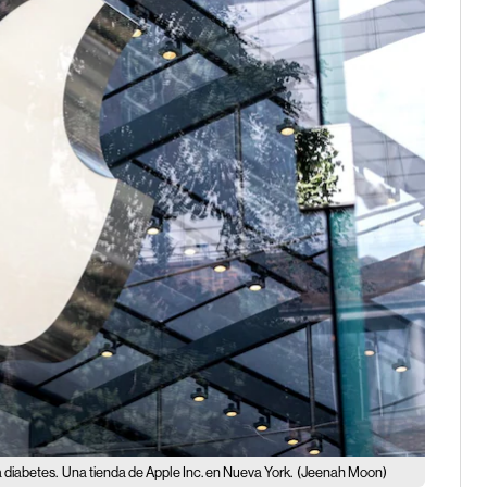
a diabetes.
Una tienda de Apple Inc. en Nueva York.
(Jeenah Moon)