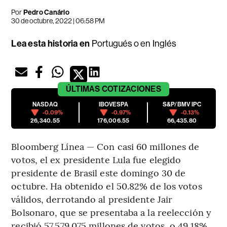
Por
Pedro Canário
30 de octubre, 2022 | 06:58 PM
Lea esta historia en
Portugués
o en
Inglés
ÚLTIMAS
COTIZACIONES
NASDAQ
IBOVESPA
S&P/BMV IPC
-0.09%
-0.97%
-0.13%
26,340.55
176,006.55
66,435.80
Bloomberg Línea — Con casi 60 millones de
votos, el ex presidente Lula fue elegido
presidente de Brasil este domingo 30 de
octubre. Ha obtenido el 50.82% de los votos
válidos, derrotando al presidente Jair
Bolsonaro, que se presentaba a la reelección y
recibió 57.579.075 millones de votos, o 49.18%