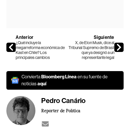
Anterior
Siguiente
¿Qué incluye la
X, de Elon Musk, dice al
megarreforma económica de
Tribunal Supremo de Brasil
Kast en Chile? Los
que ya designó a un
principales cambios
representante legal
Convierta
Bloomberg Línea
en su fuente de
noticias
aquí
Pedro Canário
Repórter de Política