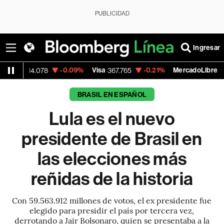
PUBLICIDAD
Ingresar
-0.09%
Visa
-0.21%
MercadoLibre
-7.
78
367.765
1,784.52
BRASIL EN ESPAÑOL
Lula es el nuevo
presidente de Brasil en
las elecciones más
reñidas de la historia
Con 59.563.912 millones de votos, el ex presidente fue
elegido para presidir el país por tercera vez,
derrotando a Jair Bolsonaro, quien se presentaba a la