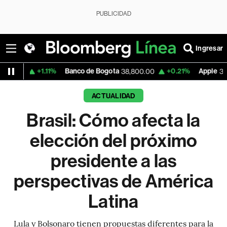
PUBLICIDAD
Ingresar
.11%
Banco de Bogota
+0.21%
Apple
-1.74
38,800.00
303.27
ACTUALIDAD
Brasil: Cómo afecta la
elección del próximo
presidente a las
perspectivas de América
Latina
Lula y Bolsonaro tienen propuestas diferentes para la