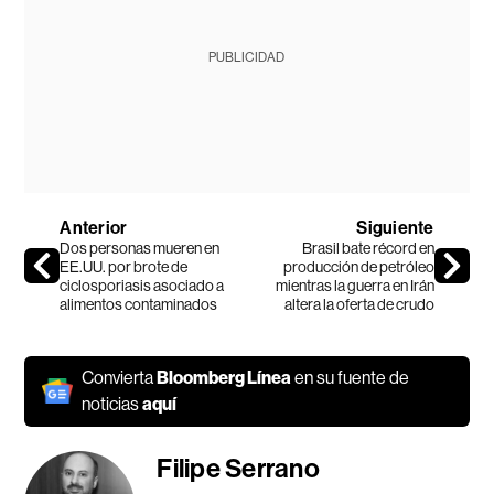
PUBLICIDAD
Anterior
Siguiente
Dos personas mueren en
Brasil bate récord en
EE.UU. por brote de
producción de petróleo
ciclosporiasis asociado a
mientras la guerra en Irán
alimentos contaminados
altera la oferta de crudo
Convierta
Bloomberg Línea
en su fuente de
noticias
aquí
Filipe Serrano