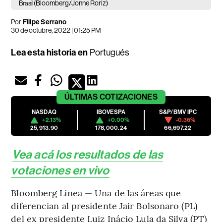
(Bloomberg/Jonne Roriz)
Brasil
Por
Filipe Serrano
30 de octubre, 2022 | 01:25 PM
Lea esta historia en
Portugués
ÚLTIMAS
COTIZACIONES
NASDAQ
IBOVESPA
S&P/BMV IPC
+2.13%
+0.00%
-0.36%
25,913.90
178,000.24
66,697.22
Vea acá los resultados de las
votaciones en vivo
Bloomberg Línea — Una de las áreas que
diferencian al presidente Jair Bolsonaro (PL)
del ex presidente Luiz Inácio Lula da Silva (PT)