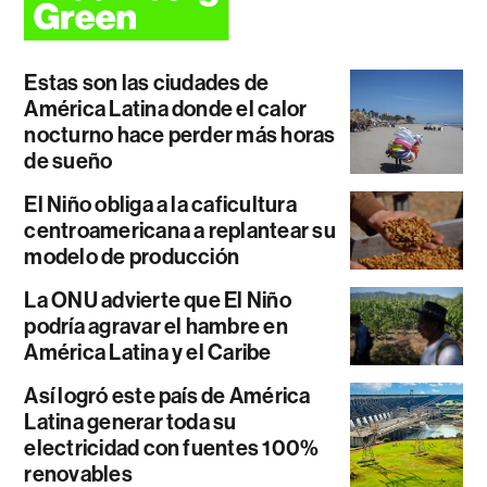
Estas son las ciudades de
América Latina donde el calor
nocturno hace perder más horas
de sueño
El Niño obliga a la caficultura
centroamericana a replantear su
modelo de producción
La ONU advierte que El Niño
podría agravar el hambre en
América Latina y el Caribe
Así logró este país de América
Latina generar toda su
electricidad con fuentes 100%
renovables