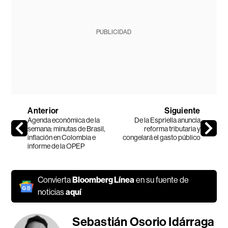
PUBLICIDAD
Anterior
Siguiente
Agenda económica de la
De la Espriella anuncia
semana: minutas de Brasil,
reforma tributaria y
inflación en Colombia e
congelará el gasto público
informe de la OPEP
Convierta
Bloomberg Línea
en su fuente de
noticias
aquí
Sebastián Osorio Idárraga