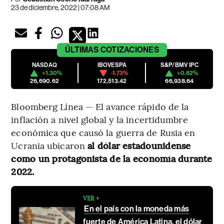
23 de diciembre, 2022 | 07:08 AM
ÚLTIMAS
COTIZACIONES
NASDAQ
IBOVESPA
S&P/BMV IPC
+1.30%
-1.73%
+0.82%
26,690.62
172,513.42
66,938.64
Bloomberg Línea — El avance rápido de la
inflación a nivel global y la incertidumbre
económica que causó la guerra de Rusia en
Ucrania ubicaron
al dólar estadounidense
como un protagonista de la economía durante
2022.
VER +
En el país con la moneda más
fuerte de América Latina, el dólar