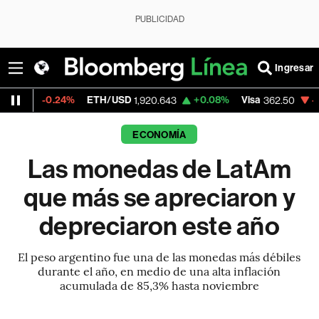
PUBLICIDAD
Ingresar
4%
ETH/USD
+0.08%
Visa
-2.15%
Mercad
1,920.643
362.50
ECONOMÍA
Las monedas de LatAm
que más se apreciaron y
depreciaron este año
El peso argentino fue una de las monedas más débiles
durante el año, en medio de una alta inflación
acumulada de 85,3% hasta noviembre