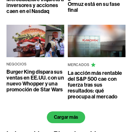
Ormuz está en su fase
inversores y acciones
final
caen en el Nasdaq
NEGOCIOS
MERCADOS
Burger King dispara sus
La acción más rentable
ventas en EE.UU. con un
del S&P 500 cae con
nuevo Whopper y una
fuerza tras sus
promoción de Star Wars
resultados: qué
preocupa al mercado
Cargar más