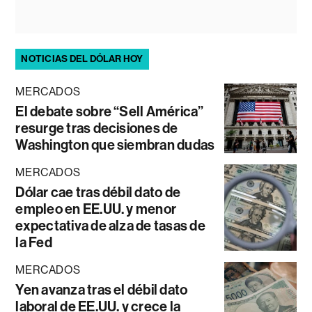
NOTICIAS DEL DÓLAR HOY
MERCADOS
El debate sobre “Sell América”
resurge tras decisiones de
Washington que siembran dudas
MERCADOS
Dólar cae tras débil dato de
empleo en EE.UU. y menor
expectativa de alza de tasas de
la Fed
MERCADOS
Yen avanza tras el débil dato
laboral de EE.UU. y crece la