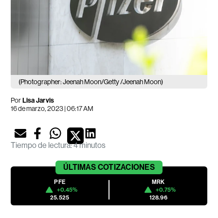
(Photographer: Jeenah Moon/Getty /Jeenah Moon)
Por
Lisa Jarvis
16 de marzo, 2023 | 06:17 AM
Tiempo de lectura
:
4 minutos
ÚLTIMAS
COTIZACIONES
PFE
MRK
+0.45%
+0.75%
25.525
128.96