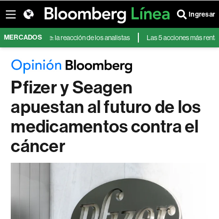
Ingresar
MERCADOS
s balance: la reacción de los analistas
Las 5 acciones más rentables de
Pfizer y Seagen
apuestan al futuro de los
medicamentos contra el
cáncer