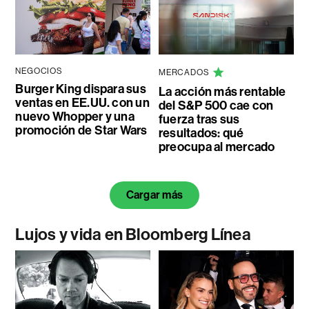
NEGOCIOS
MERCADOS
Burger King dispara sus
La acción más rentable
ventas en EE.UU. con un
del S&P 500 cae con
nuevo Whopper y una
fuerza tras sus
promoción de Star Wars
resultados: qué
preocupa al mercado
Cargar más
Lujos y vida en Bloomberg Línea