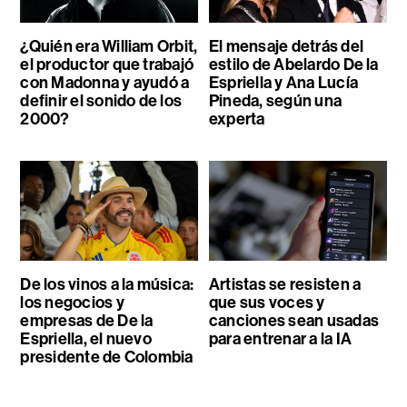
¿Quién era William Orbit,
El mensaje detrás del
el productor que trabajó
estilo de Abelardo De la
con Madonna y ayudó a
Espriella y Ana Lucía
definir el sonido de los
Pineda, según una
2000?
experta
De los vinos a la música:
Artistas se resisten a
los negocios y
que sus voces y
empresas de De la
canciones sean usadas
Espriella, el nuevo
para entrenar a la IA
presidente de Colombia