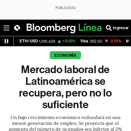
PUBLICIDAD
Ingresar
/USD
+0.13%
Visa
-2.15%
MercadoLibre
1,916.428
362.50
1,8
ECONOMÍA
Mercado laboral de
Latinoamérica se
recupera, pero no lo
suficiente
Un bajo crecimiento económico redundará en una
menor generación de empleo. Se proyecta que el
aumento del número de ocupados sea inferior al 2%