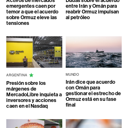
Activos de mercados
Dudas sobre el acuerdo
emergentes caen por
entre Irán y Omán para
temor a que el acuerdo
reabrir Ormuz impulsan
sobre Ormuz eleve las
al petróleo
tensiones
MUNDO
ARGENTINA
Irán dice que acuerdo
Presión sobre los
con Omán para
márgenes de
gestionar el estrecho de
MercadoLibre inquieta a
Ormuz está en su fase
inversores y acciones
final
caen en el Nasdaq