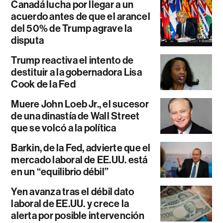
Canadá lucha por llegar a un
acuerdo antes de que el arancel
del 50% de Trump agrave la
disputa
Trump reactiva el intento de
destituir a la gobernadora Lisa
Cook de la Fed
Muere John Loeb Jr., el sucesor
de una dinastía de Wall Street
que se volcó a la política
Barkin, de la Fed, advierte que el
mercado laboral de EE.UU. está
en un “equilibrio débil”
Yen avanza tras el débil dato
laboral de EE.UU. y crece la
alerta por posible intervención