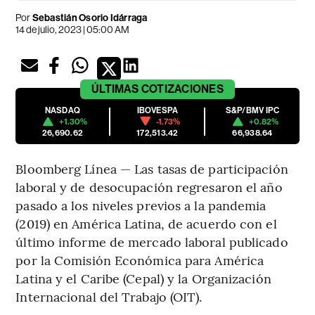
Por
Sebastián Osorio Idárraga
14 de julio, 2023 | 05:00 AM
ÚLTIMAS
COTIZACIONES
NASDAQ
IBOVESPA
S&P/BMV IPC
+1.30%
-1.73%
+0.82%
26,690.62
172,513.42
66,938.64
Bloomberg Línea — Las tasas de participación
laboral y de desocupación regresaron el año
pasado a los niveles previos a la pandemia
(2019) en América Latina, de acuerdo con el
último informe de mercado laboral publicado
por la Comisión Económica para América
Latina y el Caribe (Cepal) y la Organización
Internacional del Trabajo (OIT).