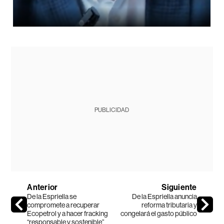
PUBLICIDAD
Anterior
Siguiente
De la Espriella se
De la Espriella anuncia
compromete a recuperar
reforma tributaria y
Ecopetrol y a hacer fracking
congelará el gasto público
“responsable y sostenible”