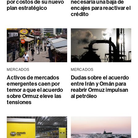
por costos de su nuevo
necesaria una baja de
plan estratégico
encajes para reactivar el
crédito
MERCADOS
MERCADOS
Activos de mercados
Dudas sobre el acuerdo
emergentes caen por
entre Irán y Omán para
temor a que el acuerdo
reabrir Ormuz impulsan
sobre Ormuz eleve las
al petróleo
tensiones