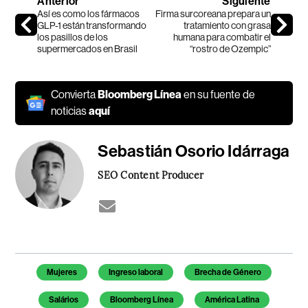
Anterior
Siguiente
Así es como los fármacos
Firma surcoreana prepara un
GLP-1 están transformando
tratamiento con grasa
los pasillos de los
humana para combatir el
supermercados en Brasil
“rostro de Ozempic”
Convierta
Bloomberg Línea
en su fuente de
noticias
aquí
Sebastián Osorio Idárraga
SEO Content Producer
Temas de este artículo
Mujeres
Ingreso laboral
Brecha de Género
Salários
Bloomberg Línea
América Latina