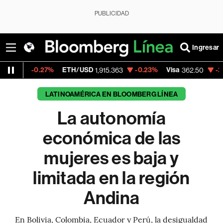
PUBLICIDAD
Ingresar
7%
ETH/USD
-0.23%
Visa
-2.15%
Mercado
1,915.363
362.50
LATINOAMÉRICA EN BLOOMBERG LÍNEA
La autonomía
económica de las
mujeres es baja y
limitada en la región
Andina
En Bolivia, Colombia, Ecuador y Perú, la desigualdad