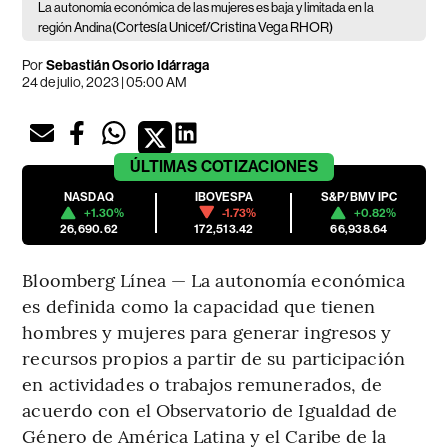
La autonomía económica de las mujeres es baja y limitada en la
(Cortesía Unicef/Cristina Vega RHOR)
región Andina
Por
Sebastián Osorio Idárraga
24 de julio, 2023 | 05:00 AM
ÚLTIMAS
COTIZACIONES
NASDAQ
IBOVESPA
S&P/BMV IPC
+1.30%
-1.73%
+0.82%
26,690.62
172,513.42
66,938.64
Bloomberg Línea — La autonomía económica
es definida como la capacidad que tienen
hombres y mujeres para generar ingresos y
recursos propios a partir de su participación
en actividades o trabajos remunerados, de
acuerdo con el Observatorio de Igualdad de
Género de América Latina y el Caribe de la