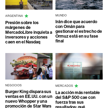
MUNDO
ARGENTINA
Irán dice que acuerdo
Presión sobre los
con Omán para
márgenes de
gestionar el estrecho de
MercadoLibre inquieta a
Ormuz está en su fase
inversores y acciones
final
caen en el Nasdaq
NEGOCIOS
MERCADOS
Burger King dispara sus
La acción más rentable
ventas en EE.UU. con un
del S&P 500 cae con
nuevo Whopper y una
fuerza tras sus
promoción de Star Wars
resultados: qué