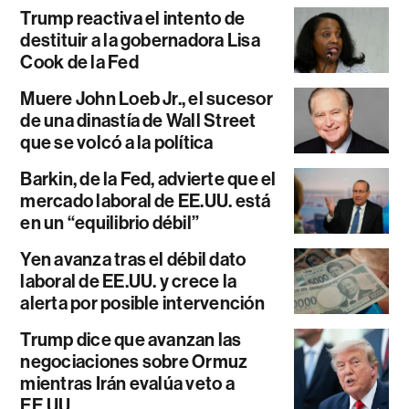
Trump reactiva el intento de
destituir a la gobernadora Lisa
Cook de la Fed
Muere John Loeb Jr., el sucesor
de una dinastía de Wall Street
que se volcó a la política
Barkin, de la Fed, advierte que el
mercado laboral de EE.UU. está
en un “equilibrio débil”
Yen avanza tras el débil dato
laboral de EE.UU. y crece la
alerta por posible intervención
Trump dice que avanzan las
negociaciones sobre Ormuz
mientras Irán evalúa veto a
EE.UU.