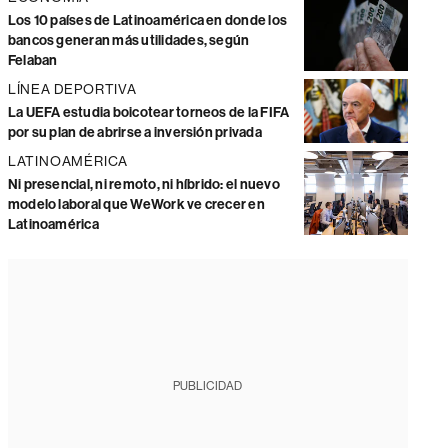
Los 10 países de Latinoamérica en donde los
bancos generan más utilidades, según
Felaban
LÍNEA DEPORTIVA
La UEFA estudia boicotear torneos de la FIFA
por su plan de abrirse a inversión privada
LATINOAMÉRICA
Ni presencial, ni remoto, ni híbrido: el nuevo
modelo laboral que WeWork ve crecer en
Latinoamérica
PUBLICIDAD