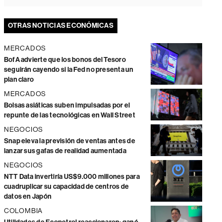
OTRAS NOTICIAS ECONÓMICAS
MERCADOS
BofA advierte que los bonos del Tesoro
seguirán cayendo si la Fed no presenta un
plan claro
MERCADOS
Bolsas asiáticas suben impulsadas por el
repunte de las tecnológicas en Wall Street
NEGOCIOS
Snap eleva la previsión de ventas antes de
lanzar sus gafas de realidad aumentada
NEGOCIOS
NTT Data invertiría US$9.000 millones para
cuadruplicar su capacidad de centros de
datos en Japón
COLOMBIA