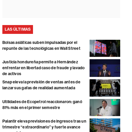
LAS ÚLTIMAS
Bolsas asiáticas suben impulsadas por el
repunte de las tecnológicas en Wall Street
Justicia hondureña permite a Hernández
enfrentar en libertad caso de fraude y lavado
de activos
Snap eleva la previsión de ventas antes de
lanzar sus gafas de realidad aumentada
Utilidades de Ecopetrol reaccionaron: ganó
81% más en el primer semestre
Palantir eleva previsiones de ingresos tras un
trimestre “extraordinario” y fuerte avance