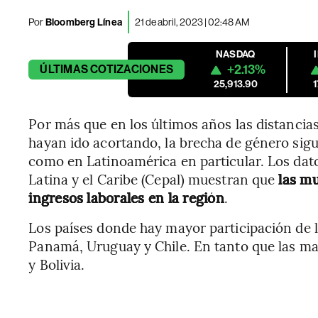
Por
Bloomberg Línea
21 de abril, 2023 | 02:48 AM
NASDAQ
+2.13%
ÚLTIMAS
COTIZACIONES
25,913.90
Por más que en los últimos años las distanci
hayan ido acortando, la brecha de género sigue
como en Latinoamérica en particular. Los da
Latina y el Caribe (Cepal) muestran que
las mu
ingresos laborales en la región
.
Los países donde hay mayor participación de l
Panamá, Uruguay y Chile. En tanto que las m
y Bolivia.