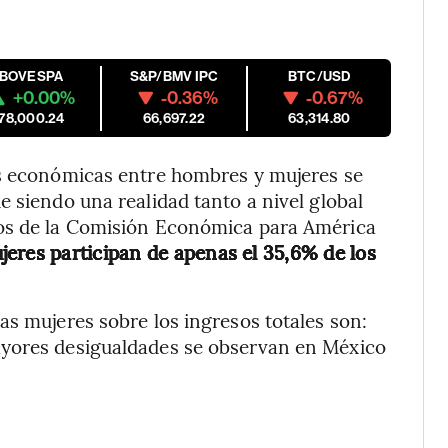
IBOVESPA
S&P/BMV IPC
BTC/USD
+0.00%
-0.36%
-0.67%
178,000.24
66,697.22
63,314.80
as económicas entre hombres y mujeres se
 siendo una realidad tanto a nivel global
tos de la Comisión Económica para América
jeres participan de apenas el 35,6% de los
as mujeres sobre los ingresos totales son:
ayores desigualdades se observan en México