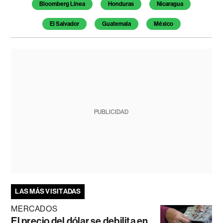
Bloomberg Línea
Honduras
Nicaragua
El Salvador
Guatemala
México
PUBLICIDAD
LAS MÁS VISITADAS
MERCADOS
El precio del dólar se debilita en