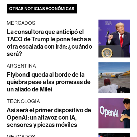
OTRAS NOTICIAS ECONÓMICAS
MERCADOS
La consultora que anticipó el
TACO de Trump le pone fecha a
otra escalada con Irán: ¿cuándo
será?
ARGENTINA
Flybondi queda al borde de la
quiebra pese a las promesas de
un aliado de Milei
TECNOLOGÍA
Así será el primer dispositivo de
OpenAI: un altavoz con IA,
sensores y piezas móviles
MERCADOS