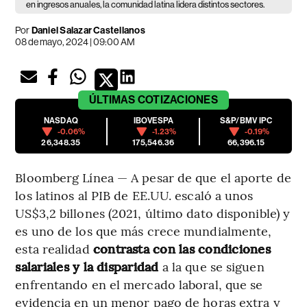
en ingresos anuales, la comunidad latina lidera distintos sectores.
Por
Daniel Salazar Castellanos
08 de mayo, 2024 | 09:00 AM
ÚLTIMAS
COTIZACIONES
NASDAQ
IBOVESPA
S&P/BMV IPC
-0.06%
-1.23%
-0.19%
26,348.35
175,546.36
66,396.15
Bloomberg Línea — A pesar de que el aporte de
los latinos al PIB de EE.UU. escaló a unos
US$3,2 billones (2021, último dato disponible) y
es uno de los que más crece mundialmente,
esta realidad
contrasta con las condiciones
salariales y la disparidad
a la que se siguen
enfrentando en el mercado laboral, que se
evidencia en un menor pago de horas extra y