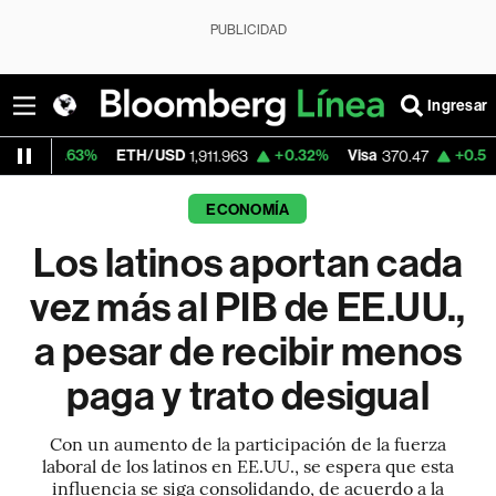
PUBLICIDAD
Ingresar
ETH/USD
+0.32%
Visa
+0.52%
MercadoLib
1,911.963
370.47
ECONOMÍA
Los latinos aportan cada
vez más al PIB de EE.UU.,
a pesar de recibir menos
paga y trato desigual
Con un aumento de la participación de la fuerza
laboral de los latinos en EE.UU., se espera que esta
influencia se siga consolidando, de acuerdo a la