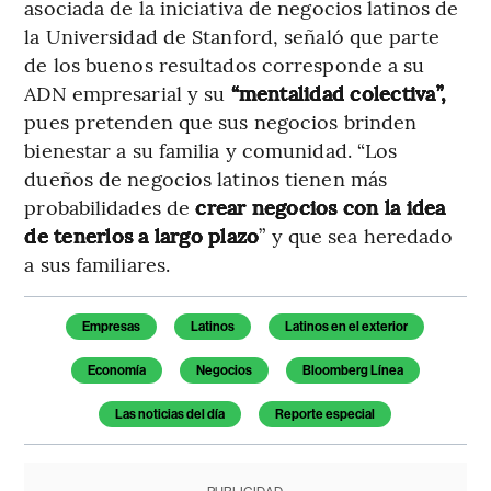
asociada de la iniciativa de negocios latinos de
la Universidad de Stanford, señaló que parte
de los buenos resultados corresponde a su
ADN empresarial y su
“mentalidad colectiva”,
pues pretenden que sus negocios brinden
bienestar a su familia y comunidad. “Los
dueños de negocios latinos tienen más
probabilidades de
crear negocios con la idea
de tenerlos a largo plazo
” y que sea heredado
a sus familiares.
Temas de este artículo
Empresas
Latinos
Latinos en el exterior
Economía
Negocios
Bloomberg Línea
Las noticias del día
Reporte especial