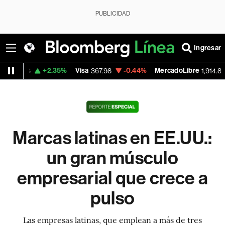
PUBLICIDAD
Ingresar
+2.35%
Visa
-0.44%
MercadoLibre
+1.31%
367.98
1,914.83
Marcas latinas en EE.UU.:
un gran músculo
empresarial que crece a
pulso
Las empresas latinas, que emplean a más de tres