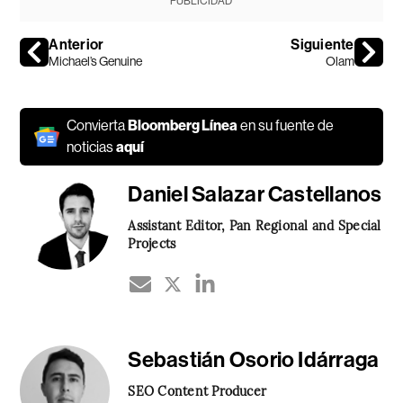
PUBLICIDAD
Anterior
Siguiente
Michael’s Genuine
Olam
Convierta
Bloomberg Línea
en su fuente de
noticias
aquí
Daniel Salazar Castellanos
Assistant Editor, Pan Regional and Special
Projects
Sebastián Osorio Idárraga
SEO Content Producer