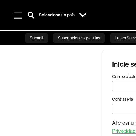
Seleccione un país
Summit
Suscripciones gratuitas
Latam Summ
Mercados
Negocios
Tecnología
B
Inicie 
Correo elect
Contraseña
Al crear u
Privacidad