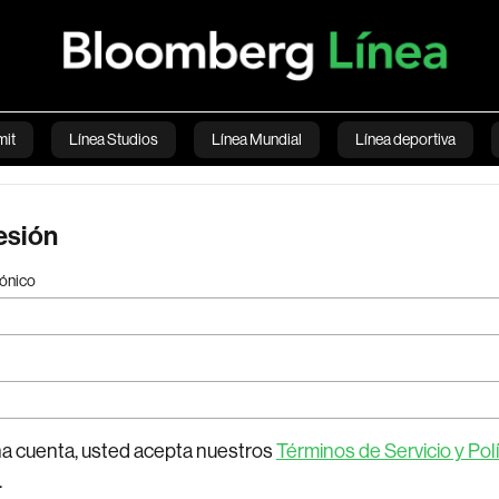
it
Línea Studios
Línea Mundial
Línea deportiva
loomberg Green
Cripto
Actualidad
English
Ec
sesión
Videos
Suscríbete
Bloomberg Línea
rónico
na cuenta, usted acepta nuestros
Términos de Servicio y Polí
.