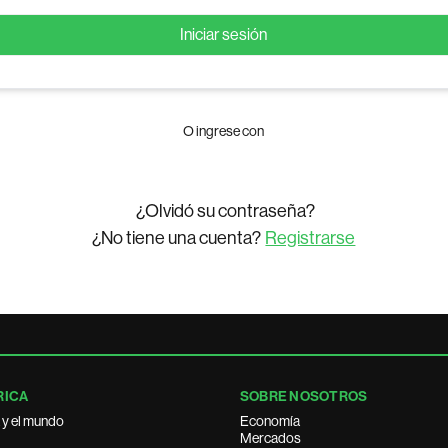
Iniciar sesión
O ingrese con
¿Olvidó su contraseña?
¿No tiene una cuenta?
Registrarse
RICA
SOBRE NOSOTROS
 y el mundo
Economía
Mercados