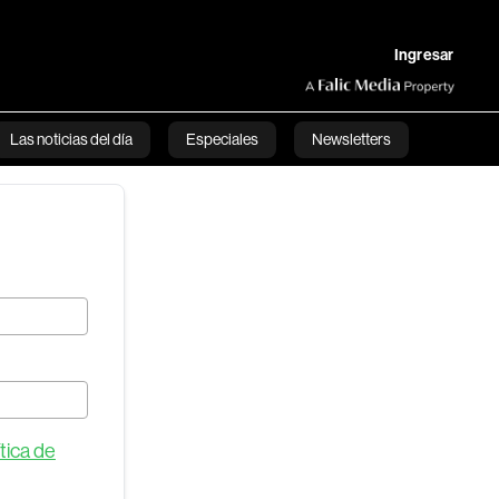
Ingresar
Las noticias del día
Especiales
Newsletters
onomía
Opinión
Mundo
Estilo de vida
tica de