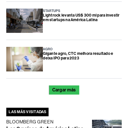
STARTUPS
Lightrock levanta US$ 300 mi para investir
em startups na América Latina
AGRO
Gigante agro, CTC melhora resultado e
deixa IPO para 2023
Cargar más
LAS MÁS VISITADAS
BLOOMBERG GREEN