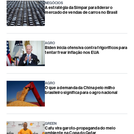
NEGÓCIOS
A estratégia da Simpar para liderar o
mercado de vendas de carros no Brasil
AGRO
Biden inicia ofensiva contra frigoríficos para
tentar frear inflação nos EUA
AGRO
O que a demanda da China pelo milho
brasileiro significa para o agro nacional
GREEN
Cafu vira garoto-propaganda do meio
ambiente na Copa do Qatar