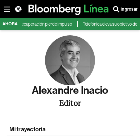
Ingresar
AHORA
es y su recuperación pierde impulso
Telefónica eleva su objetivo de flujo
Alexandre Inacio
Editor
Mi trayectoria