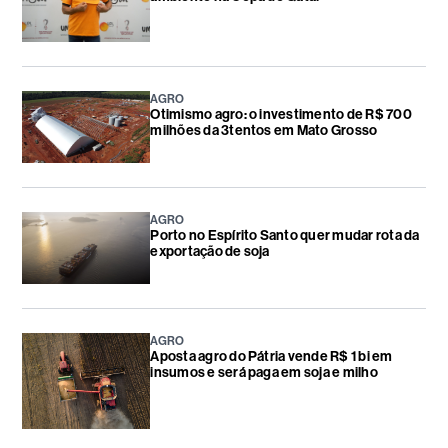
AGRO
Otimismo agro: o investimento de R$ 700
milhões da 3tentos em Mato Grosso
AGRO
Porto no Espírito Santo quer mudar rota da
exportação de soja
AGRO
Aposta agro do Pátria vende R$ 1 bi em
insumos e será paga em soja e milho