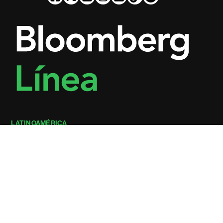
LATINOAMÉRICA
Latinoamérica y el mundo
Brasil
México
Argentina
Colombia
Venezuela
Chile
Perú
Ecuador
Panamá
Uruguay