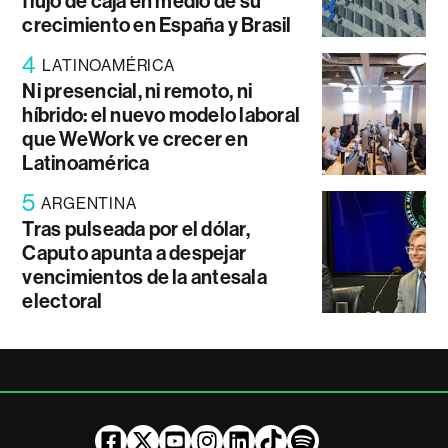
flujo de caja en medio de su
crecimiento en España y Brasil
4
LATINOAMÉRICA
Ni presencial, ni remoto, ni
híbrido: el nuevo modelo laboral
que WeWork ve crecer en
Latinoamérica
5
ARGENTINA
Tras pulseada por el dólar,
Caputo apunta a despejar
vencimientos de la antesala
electoral