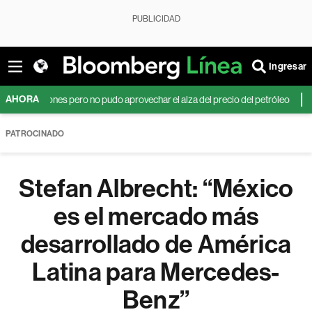
PUBLICIDAD
Ingresar
AHORA
34 millones pero no pudo aprovechar el alza del precio del petróleo
Gr
PATROCINADO
Stefan Albrecht: “México
es el mercado más
desarrollado de América
Latina para Mercedes-
Benz”