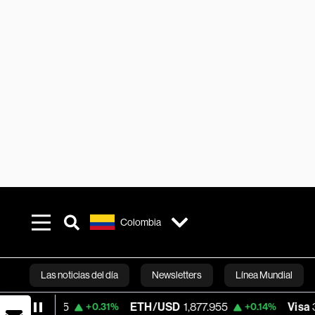
Colombia
Las noticias del día
Newsletters
Línea Mundial
ETH/USD
1,877.955
Visa
367.32
+0.31%
+0.14%
-0.6
Bloomberg 