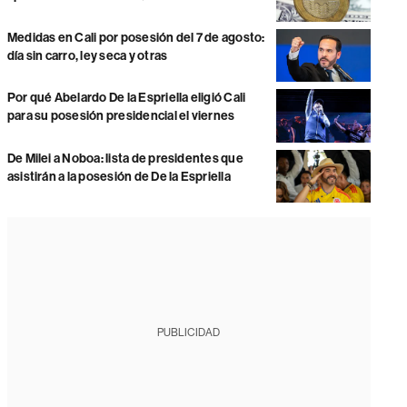
Medidas en Cali por posesión del 7 de agosto:
día sin carro, ley seca y otras
Por qué Abelardo De la Espriella eligió Cali
para su posesión presidencial el viernes
De Milei a Noboa: lista de presidentes que
asistirán a la posesión de De la Espriella
PUBLICIDAD