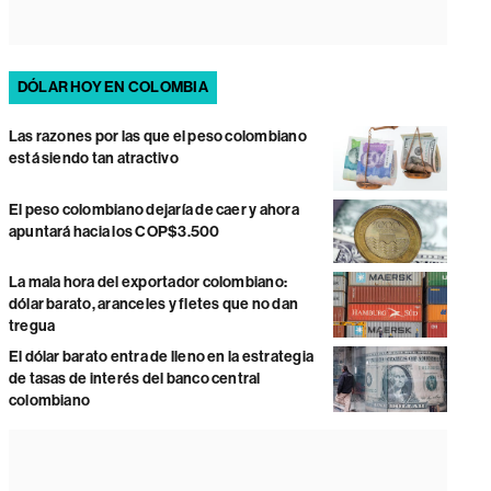
DÓLAR HOY EN COLOMBIA
Las razones por las que el peso colombiano
está siendo tan atractivo
El peso colombiano dejaría de caer y ahora
apuntará hacia los COP$3.500
La mala hora del exportador colombiano:
dólar barato, aranceles y fletes que no dan
tregua
El dólar barato entra de lleno en la estrategia
de tasas de interés del banco central
colombiano