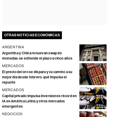
OTRAS NOTICIAS ECONÓMICAS
ARGENTINA
Argentina y China renuevan swap de
monedas: se extiende el plazo a cinco años
MERCADOS
El precio del oro se dispara y va camino a su
mejor día desde febrero: qué impulsa el
repunte
MERCADOS
Capital privado impulsa inversiones récord en
IA en América Latina y otros mercados
emergentes
NEGOCIOS