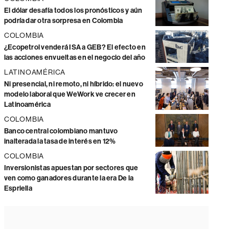
El dólar desafía todos los pronósticos y aún
podría dar otra sorpresa en Colombia
COLOMBIA
¿Ecopetrol venderá ISA a GEB? El efecto en
las acciones envueltas en el negocio del año
LATINOAMÉRICA
Ni presencial, ni remoto, ni híbrido: el nuevo
modelo laboral que WeWork ve crecer en
Latinoamérica
COLOMBIA
Banco central colombiano mantuvo
inalterada la tasa de interés en 12%
COLOMBIA
Inversionistas apuestan por sectores que
ven como ganadores durante la era De la
Espriella