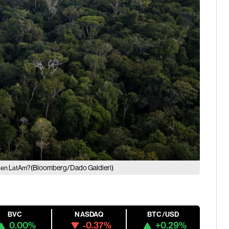
(Bloomberg/Dado Galdieri)
s en LatAm?
BVC
NASDAQ
BTC/USD
0.00%
-0.37%
+0.29%