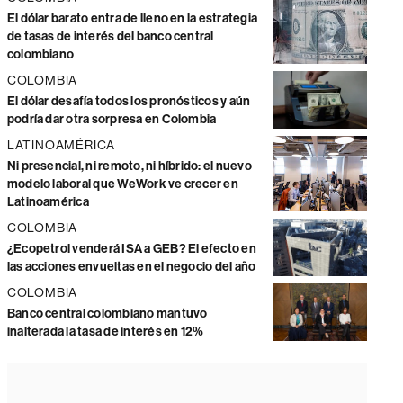
El dólar barato entra de lleno en la estrategia
de tasas de interés del banco central
colombiano
COLOMBIA
El dólar desafía todos los pronósticos y aún
podría dar otra sorpresa en Colombia
LATINOAMÉRICA
Ni presencial, ni remoto, ni híbrido: el nuevo
modelo laboral que WeWork ve crecer en
Latinoamérica
COLOMBIA
¿Ecopetrol venderá ISA a GEB? El efecto en
las acciones envueltas en el negocio del año
COLOMBIA
Banco central colombiano mantuvo
inalterada la tasa de interés en 12%