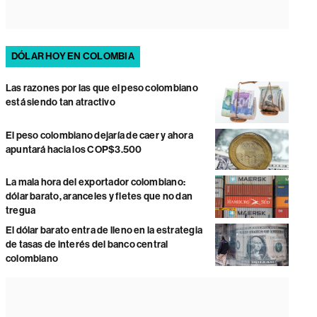
DÓLAR HOY EN COLOMBIA
Las razones por las que el peso colombiano
está siendo tan atractivo
El peso colombiano dejaría de caer y ahora
apuntará hacia los COP$3.500
La mala hora del exportador colombiano:
dólar barato, aranceles y fletes que no dan
tregua
El dólar barato entra de lleno en la estrategia
de tasas de interés del banco central
colombiano