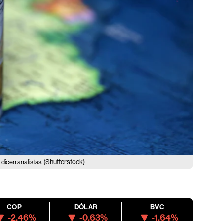
(Shutterstock)
, dicen analistas.
COP
DÓLAR
BVC
-2.46%
-0.63%
-1.64%