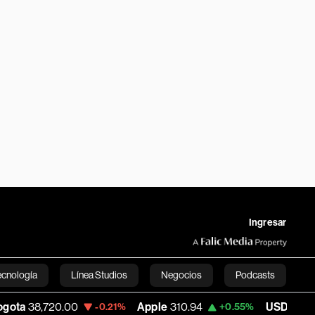
Ingresar
ecnología
Línea Studios
Negocios
Podcasts
720.00
Apple
310.94
USD COP
3,175.95
-0.21%
+0.55%
English