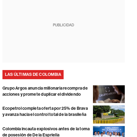
PUBLICIDAD
LAS ÚLTIMAS DE COLOMBIA
Grupo Argos anuncia millonaria recompra de
acciones y promete duplicar el dividendo
Ecopetrol completa oferta por 25% de Brava
y avanza hacia el control total de la brasileña
Colombia incauta explosivos antes de la toma
de posesión de De la Espriella