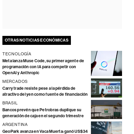
OTRAS NOTICIAS ECONÓMICAS
TECNOLOGÍA
Meta lanza Muse Code, su primer agente de
programación con IA para competir con
OpenAI y Anthropic
MERCADOS
Carry trade resiste pese a la pérdida de
atractivo del yen como fuente de financiación
BRASIL
Bancos prevén que Petrobras duplique su
generación de caja en el segundo trimestre
ARGENTINA
GeoPark avanza en Vaca Muerta: ganó US$34