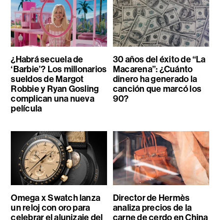
¿Habrá secuela de
30 años del éxito de “La
‘Barbie’? Los millonarios
Macarena”: ¿Cuánto
sueldos de Margot
dinero ha generado la
Robbie y Ryan Gosling
canción que marcó los
complican una nueva
90?
película
Omega x Swatch lanza
Director de Hermès
un reloj con oro para
analiza precios de la
celebrar el alunizaje del
carne de cerdo en China