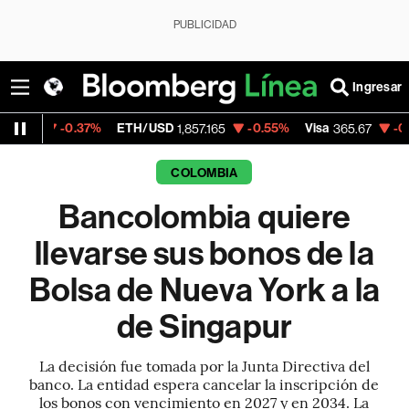
PUBLICIDAD
Ingresar
.37%
ETH/USD
-0.55%
Visa
-0.13%
Merca
1,857.165
365.67
COLOMBIA
Bancolombia quiere
llevarse sus bonos de la
Bolsa de Nueva York a la
de Singapur
La decisión fue tomada por la Junta Directiva del
banco. La entidad espera cancelar la inscripción de
los bonos con vencimiento en 2027 y en 2034. La