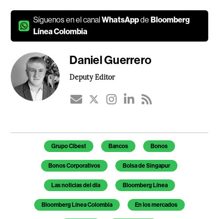
Síguenos en el canal
WhatsApp
de
Bloomberg
Línea Colombia
Daniel Guerrero
Deputy Editor
Temas de este artículo
Grupo Cibest
Bancos
Bonos
Bonos Corporativos
Bolsa de Singapur
Las noticias del día
Bloomberg Línea
Bloomberg Línea Colombia
En los mercados