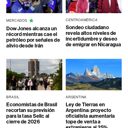
CENTROAMÉRICA
MERCADOS
Sondeo ciudadano
Dow Jones alcanza un
revela altos niveles de
récord mientras cae el
incertidumbre y deseo
petróleo por señales de
de emigrar en Nicaragua
alivio desde Irán
BRASIL
ARGENTINA
Economistas de Brasil
Ley de Tierras en
recortan su previsión
Argentina: proyecto
para la tasa Selic al
oficialista aumentaría
cierre de 2026
tope de venta a
extranjeros al 25%