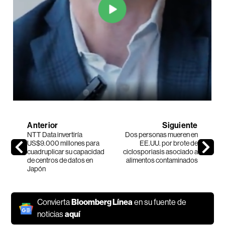
Anterior
Siguiente
NTT Data invertiría
Dos personas mueren en
US$9.000 millones para
EE.UU. por brote de
cuadruplicar su capacidad
ciclosporiasis asociado a
de centros de datos en
alimentos contaminados
Japón
Convierta
Bloomberg Línea
en su fuente de
noticias
aquí