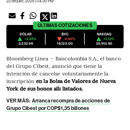
22 de julio, 2025 | 04:30 PM
ÚLTIMAS
COTIZACIONES
DÓLAR
BVC
NASDAQ
+2.55%
-0.62%
+2.13%
3,232.96
16,120.00
25,913.90
Bloomberg Línea — Bancolombia S.A., el banco
del Grupo Cibest, anunció que tiene la
intención de cancelar voluntariamente la
inscripción
en la Bolsa de Valores de Nueva
York de sus bonos allí listados.
VER MÁS:
Arranca recompra de acciones de
Grupo Cibest por COP$1,35 billones