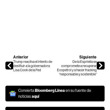
Anterior
Siguiente
Trump reactiva el intento de
De la Espriella se
destituir a la gobernadora
compromete a recuperar
Lisa Cook de la Fed
Ecopetrol y a hacer fracking
“responsable y sostenible”
Convierta
Bloomberg Línea
en su fuente de
noticias
aquí