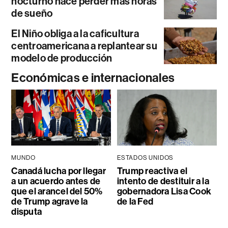
nocturno hace perder más horas
de sueño
El Niño obliga a la caficultura
centroamericana a replantear su
modelo de producción
Económicas e internacionales
MUNDO
ESTADOS UNIDOS
Canadá lucha por llegar
Trump reactiva el
a un acuerdo antes de
intento de destituir a la
que el arancel del 50%
gobernadora Lisa Cook
de Trump agrave la
de la Fed
disputa