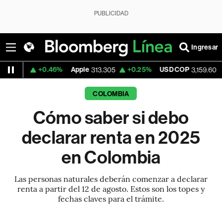
PUBLICIDAD
Ingresar
+0.46%
Apple
+0.25%
USD COP
+0.01%
313.305
3,159.60
COLOMBIA
Cómo saber si debo
declarar renta en 2025
en Colombia
Las personas naturales deberán comenzar a declarar
renta a partir del 12 de agosto. Estos son los topes y
fechas claves para el trámite.