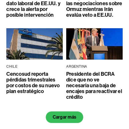
dato laboral de EE.UU. y
las negociaciones sobre
crece la alerta por
Ormuz mientras Irán
posible intervención
evalúa veto a EE.UU.
CHILE
ARGENTINA
Cencosud reporta
Presidente del BCRA
pérdidas trimestrales
dice que no ve
por costos de su nuevo
necesaria una baja de
plan estratégico
encajes para reactivar el
crédito
Cargar más