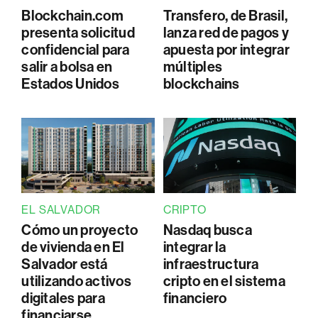
Blockchain.com
Transfero, de Brasil,
presenta solicitud
lanza red de pagos y
confidencial para
apuesta por integrar
salir a bolsa en
múltiples
Estados Unidos
blockchains
EL SALVADOR
CRIPTO
Cómo un proyecto
Nasdaq busca
de vivienda en El
integrar la
Salvador está
infraestructura
utilizando activos
cripto en el sistema
digitales para
financiero
financiarse