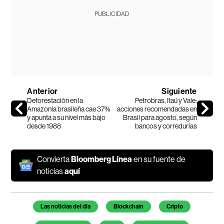
PUBLICIDAD
Anterior
Siguiente
Deforestación en la
Petrobras, Itaú y Vale:
Amazonía brasileña cae 37%
acciones recomendadas en
y apunta a su nivel más bajo
Brasil para agosto, según
desde 1988
bancos y corredurías
Convierta
Bloomberg Línea
en su fuente de
noticias
aquí
Temas de este artículo
Las noticias del día
Blockchain
Cripto