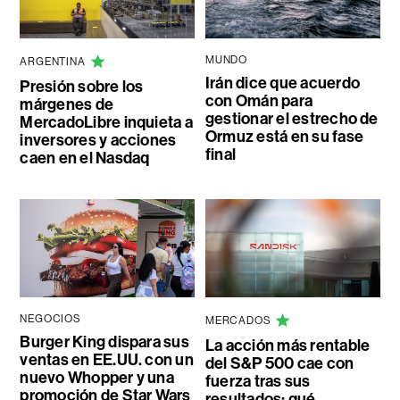
MUNDO
ARGENTINA
Irán dice que acuerdo
Presión sobre los
con Omán para
márgenes de
gestionar el estrecho de
MercadoLibre inquieta a
Ormuz está en su fase
inversores y acciones
final
caen en el Nasdaq
NEGOCIOS
MERCADOS
Burger King dispara sus
La acción más rentable
ventas en EE.UU. con un
del S&P 500 cae con
nuevo Whopper y una
fuerza tras sus
promoción de Star Wars
resultados: qué