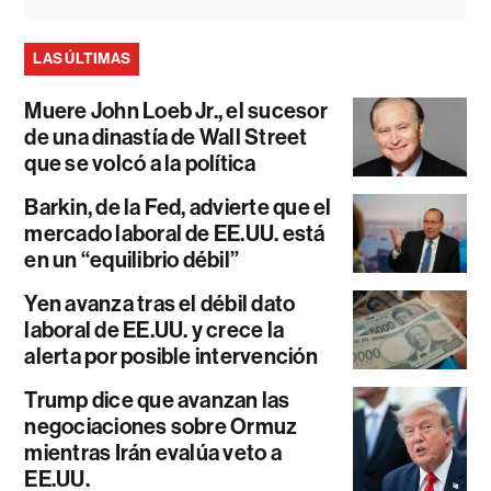
LAS ÚLTIMAS
Muere John Loeb Jr., el sucesor
de una dinastía de Wall Street
que se volcó a la política
Barkin, de la Fed, advierte que el
mercado laboral de EE.UU. está
en un “equilibrio débil”
Yen avanza tras el débil dato
laboral de EE.UU. y crece la
alerta por posible intervención
Trump dice que avanzan las
negociaciones sobre Ormuz
mientras Irán evalúa veto a
EE.UU.