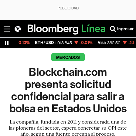
PUBLICIDAD
Ingresar
13%
ETH/USD
-0.01%
Visa
-2.15%
Mercad
1,913.845
362.50
MERCADOS
Blockchain.com
presenta solicitud
confidencial para salir a
bolsa en Estados Unidos
La compañía, fundada en 2011 y considerada una de
las pioneras del sector, espera concretar su OPI este
año, según una fuente cercana al proceso.