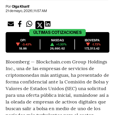
Por
Olga Kharif
21 de mayo, 2026 | 11:57 AM
ÚLTIMAS
COTIZACIONES
OPI
NASDAQ
IBOVESPA
-3.43%
+1.30%
-1.73%
18.86
26,690.62
172,513.42
Bloomberg — Blockchain.com Group Holdings
Inc., una de las empresas de servicios de
criptomonedas más antiguas, ha presentado de
forma confidencial ante la Comisión de Bolsa y
Valores de Estados Unidos (SEC) una solicitud
para una oferta pública inicial, sumándose así a
la oleada de empresas de activos digitales que
buscan salir a bolsa en medio de uno de los
períodos más turbulentos para el sector.