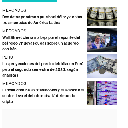
MERCADOS
Dos datos pondrán a prueba al dólar y a estas
tres monedas de América Latina
MERCADOS
Wall Street cierra a la baja por el repunte del
petróleo y nuevas dudas sobre un acuerdo
con Irán
PERÚ
Las proyecciones del precio del dólar en Perú
para el segundo semestre de 2026, según
analistas
MERCADOS
El dólar domina las stablecoins y el avance del
sector lleva el debate más allá del mundo
cripto