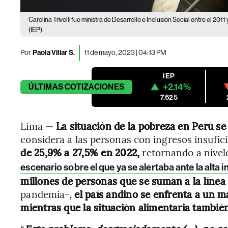
Carolina Trivelli fue ministra de Desarrollo e Inclusión Social entre el 201
(IEP).
Por
Paola Villar S.
11 de mayo, 2023 | 04:13 PM
IEP
+2.14%
ÚLTIMAS
COTIZACIONES
7.625
Lima —
La situación de la pobreza en Perú s
considera a las personas con ingresos insufici
de 25,9% a 27,5% en 2022,
retornando a nivel
escenario sobre el que ya se alertaba ante la alta 
millones de personas que se suman a la línea
pandemia-,
el país andino se enfrenta a un m
mientras que la situación alimentaria tambi