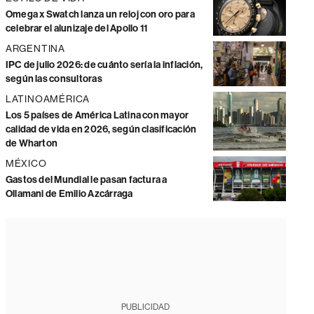
Omega x Swatch lanza un reloj con oro para
celebrar el alunizaje del Apollo 11
ARGENTINA
IPC de julio 2026: de cuánto sería la inflación,
según las consultoras
LATINOAMÉRICA
Los 5 países de América Latina con mayor
calidad de vida en 2026, según clasificación
de Wharton
MÉXICO
Gastos del Mundial le pasan factura a
Ollamani de Emilio Azcárraga
PUBLICIDAD