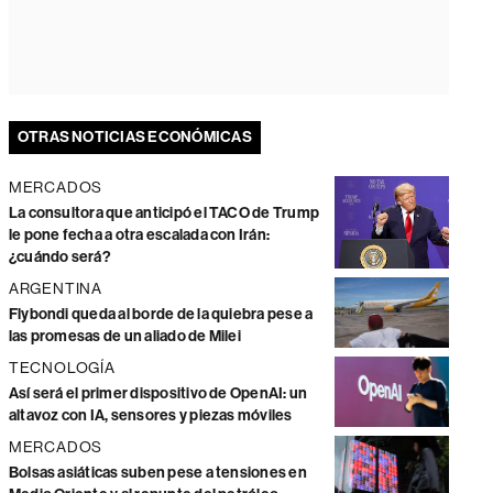
OTRAS NOTICIAS ECONÓMICAS
MERCADOS
La consultora que anticipó el TACO de Trump
le pone fecha a otra escalada con Irán:
¿cuándo será?
ARGENTINA
Flybondi queda al borde de la quiebra pese a
las promesas de un aliado de Milei
TECNOLOGÍA
Así será el primer dispositivo de OpenAI: un
altavoz con IA, sensores y piezas móviles
MERCADOS
Bolsas asiáticas suben pese a tensiones en