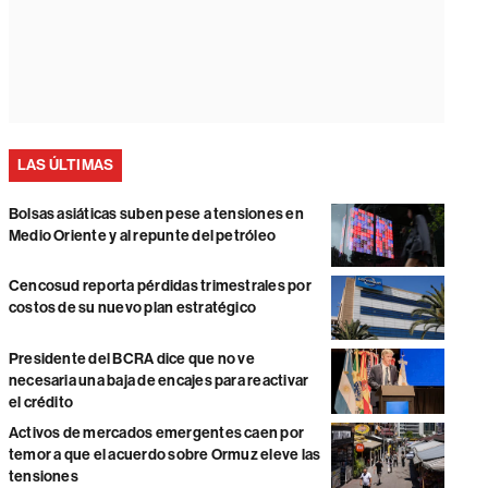
LAS ÚLTIMAS
Bolsas asiáticas suben pese a tensiones en
Medio Oriente y al repunte del petróleo
Cencosud reporta pérdidas trimestrales por
costos de su nuevo plan estratégico
Presidente del BCRA dice que no ve
necesaria una baja de encajes para reactivar
el crédito
Activos de mercados emergentes caen por
temor a que el acuerdo sobre Ormuz eleve las
tensiones