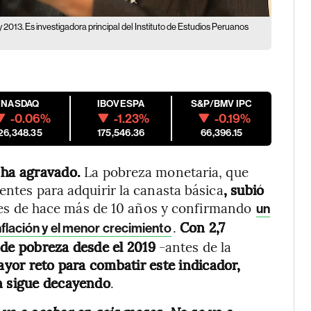
1 y 2013. Es investigadora principal del Instituto de Estudios Peruanos
NASDAQ
IBOVESPA
S&P/BMV IPC
-0.06%
-1.23%
-0.19%
26,348.35
175,546.36
66,396.15
e ha agravado.
La pobreza monetaria, que
entes para adquirir la canasta básica
, subió
es de hace más de 10 años y confirmando
un
.
Con 2,7
inflación y el menor crecimiento
 de pobreza desde el 2019
-antes de la
ayor reto para combatir este indicador,
én sigue decayendo
.