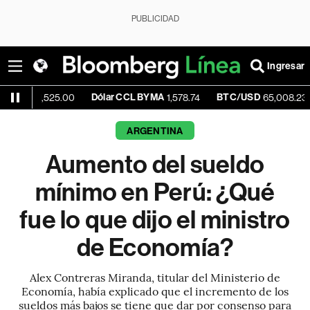
PUBLICIDAD
Ingresar
Dólar CCL BYMA
BTC/USD
+0.11%
,525.00
1,578.74
65,008.23
ARGENTINA
Aumento del sueldo
mínimo en Perú: ¿Qué
fue lo que dijo el ministro
de Economía?
Alex Contreras Miranda, titular del Ministerio de
Economía, había explicado que el incremento de los
sueldos más bajos se tiene que dar por consenso para