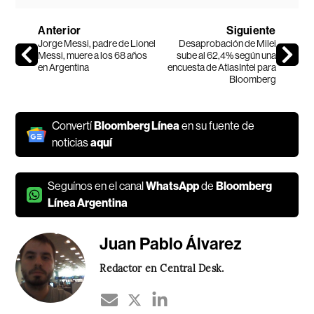
Anterior
Siguiente
Jorge Messi, padre de Lionel
Desaprobación de Milei
Messi, muere a los 68 años
sube al 62,4% según una
en Argentina
encuesta de AtlasIntel para
Bloomberg
Convertí
Bloomberg Línea
en su fuente de
noticias
aquí
Seguínos en el canal
WhatsApp
de
Bloomberg
Línea Argentina
Juan Pablo Álvarez
Redactor en Central Desk.