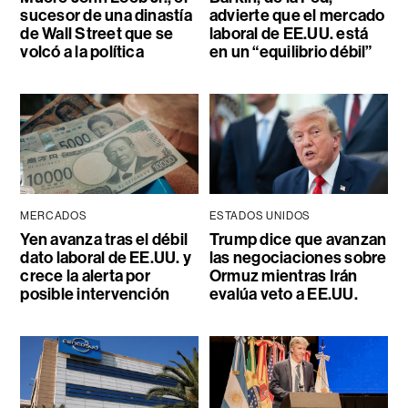
sucesor de una dinastía
advierte que el mercado
de Wall Street que se
laboral de EE.UU. está
volcó a la política
en un “equilibrio débil”
MERCADOS
ESTADOS UNIDOS
Yen avanza tras el débil
Trump dice que avanzan
dato laboral de EE.UU. y
las negociaciones sobre
crece la alerta por
Ormuz mientras Irán
posible intervención
evalúa veto a EE.UU.