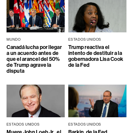
MUNDO
ESTADOS UNIDOS
Canadá lucha por llegar
Trump reactiva el
a un acuerdo antes de
intento de destituir a la
que el arancel del 50%
gobernadora Lisa Cook
de Trump agrave la
de la Fed
disputa
ESTADOS UNIDOS
ESTADOS UNIDOS
Muere John Loeb Jr., el
Barkin, de la Fed,