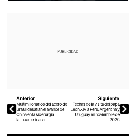
PUBLICIDAD
Anterior
Siguiente
Multimillonarios del acero de
Fechas de la visita del papa
Brasil desafían el avance de
León XIV a Perú, Argentina y
China en la siderurgia
Uruguay en noviembre de
latinoamericana
2026