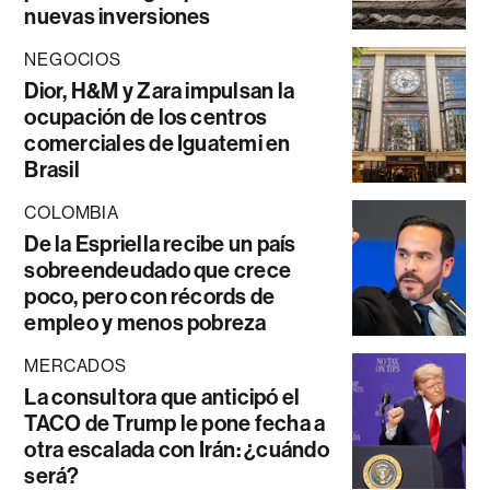
nuevas inversiones
NEGOCIOS
Dior, H&M y Zara impulsan la
ocupación de los centros
comerciales de Iguatemi en
Brasil
COLOMBIA
De la Espriella recibe un país
sobreendeudado que crece
poco, pero con récords de
empleo y menos pobreza
MERCADOS
La consultora que anticipó el
TACO de Trump le pone fecha a
otra escalada con Irán: ¿cuándo
será?