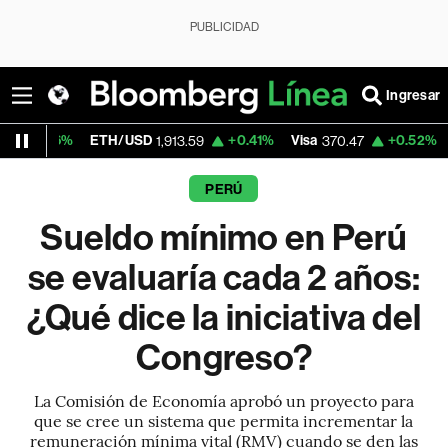
PUBLICIDAD
Ingresar
ETH/USD
+0.41%
Visa
+0.52%
MercadoLib
1,913.59
370.47
PERÚ
Sueldo mínimo en Perú
se evaluaría cada 2 años:
¿Qué dice la iniciativa del
Congreso?
La Comisión de Economía aprobó un proyecto para
que se cree un sistema que permita incrementar la
remuneración mínima vital (RMV) cuando se den las