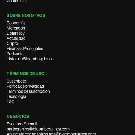
Guatemala
SOBRE NOSOTROS
Economía
Mercados
Dólar Hoy
Actualidad
Cripto
Finanzas Personales
Podcasts
Listas de Bloomberg Línea
TÉRMINOS DE USO
Suscríbete
Política de privacidad
Términos de suscripción
Tecnología
T&C
NEGOCIOS
Eventos - Summit
partnerships@bloomberglinea.com
Anúnciate con nosotros ads@bloomberglinea.com