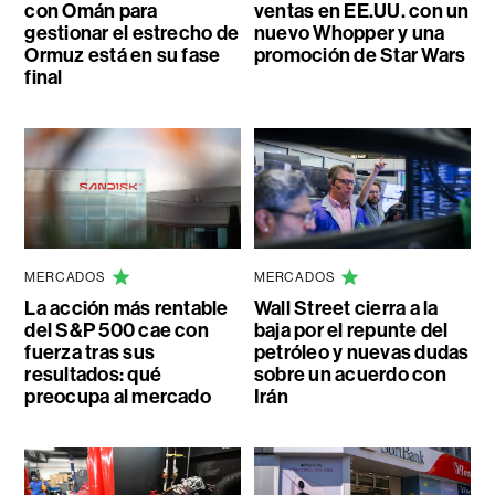
con Omán para
ventas en EE.UU. con un
gestionar el estrecho de
nuevo Whopper y una
Ormuz está en su fase
promoción de Star Wars
final
MERCADOS
MERCADOS
La acción más rentable
Wall Street cierra a la
del S&P 500 cae con
baja por el repunte del
fuerza tras sus
petróleo y nuevas dudas
resultados: qué
sobre un acuerdo con
preocupa al mercado
Irán