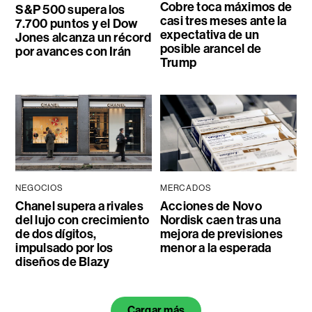
Cobre toca máximos de
S&P 500 supera los
casi tres meses ante la
7.700 puntos y el Dow
expectativa de un
Jones alcanza un récord
posible arancel de
por avances con Irán
Trump
NEGOCIOS
MERCADOS
Chanel supera a rivales
Acciones de Novo
del lujo con crecimiento
Nordisk caen tras una
de dos dígitos,
mejora de previsiones
impulsado por los
menor a la esperada
diseños de Blazy
Cargar más