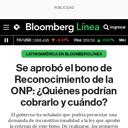
PUBLICIDAD
Ingresar
USD
-0.37%
Visa
+1.07%
MercadoLibre
1,868.495
369.59
1,8
LATINOAMÉRICA EN BLOOMBERG LÍNEA
Se aprobó el bono de
Reconocimiento de la
ONP: ¿Quiénes podrían
cobrarlo y cuándo?
El gobierno ha señalado que podría presentar una
demanda de inconstitucionalidad a la ley que aprobó
la entrega de este bono. De realizarse, los primeros