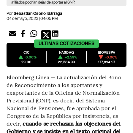
afiliados podrían dejar de aportar al SNP.
Por
Sebastián Osorio Idárraga
04 de mayo, 2023 | 04:05 PM
ÚLTIMAS
COTIZACIONES
CIC
NASDAQ
IBOVESPA
0.00%
+2.59%
-0.06%
29.00
26,584.99
177,894.97
Bloomberg Línea — La actualización del Bono
de Reconocimiento a los aportantes y
exaportantes de la Oficina de Normalización
Previsional (ONP), es decir, del Sistema
Nacional de Pensiones, fue aprobada por el
Congreso de la República por insistencia, es
decir,
cuando se rechazan las objeciones del
Gobierno y se insiste en el texto original del