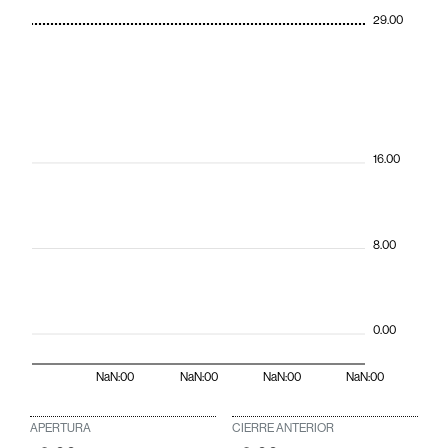
29.00
16.00
8.00
0.00
NaN:00
NaN:00
NaN:00
NaN:00
APERTURA
CIERRE ANTERIOR