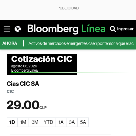
PUBLICIDAD
Ingresar
AHORA
leo
Activos de mercados emergentes caen por temor a que el acuerdo sob
Cotización CIC
agosto 06, 2026
Bloomberg Línea
Cias CIC SA
CIC
29.00
CLP
1D
1M
3M
YTD
1A
3A
5A