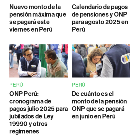
Nuevo monto de la
Calendario de pagos
pensión máxima que
de pensiones y ONP
se pagará este
para agosto 2025 en
viernes en Perú
Perú
PERÚ
PERÚ
ONP Perú:
De cuánto es el
cronograma de
monto de la pensión
pagos julio 2025 para
ONP que se pagará
jubilados de Ley
en junio en Perú
19990 y otros
regímenes