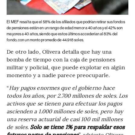
El MEF resalta que el 58% de los afiliados que podrían retirar sus fondos
de pensiones están en un rango de edad menor a 40 años y el 42% son
mayores a 40 años, siendo que estos últimos accederían al 83% del
fondo, con un monto promedio de 44.918 soles.
De otro lado, Olivera detalla que hay una
bomba de tiempo con la caja de pensiones
militar y policial, que puede explotar en algún
momento y a nadie parece preocuparle.
“
Hay pagos enormes que el gobierno hace
todos los años, por 2.700 millones de soles. Los
activos que se tienen para efectuar los pagos
ascienden a 1.000 millones de soles, pero hay
una reserva actuarial de casi 100 mil millones
de soles.
Solo se tiene 1% para respaldar esos
futuros pagos de pensiones
”, advierte Olivera.