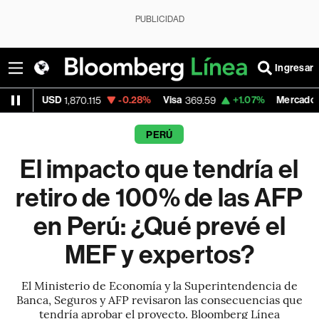
PUBLICIDAD
Ingresar
-0.28%
Visa
+1.07%
MercadoLibre
70.115
369.59
1,890.05
PERÚ
El impacto que tendría el
retiro de 100% de las AFP
en Perú: ¿Qué prevé el
MEF y expertos?
El Ministerio de Economía y la Superintendencia de
Banca, Seguros y AFP revisaron las consecuencias que
tendría aprobar el proyecto. Bloomberg Línea