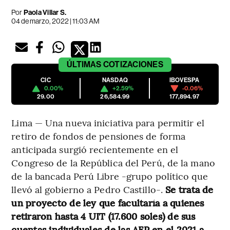
Por
Paola Villar S.
04 de marzo, 2022 | 11:03 AM
ÚLTIMAS
COTIZACIONES
CIC
NASDAQ
IBOVESPA
0.00%
+2.59%
-0.06%
29.00
26,584.99
177,894.97
Lima — Una nueva iniciativa para permitir el
retiro de fondos de pensiones de forma
anticipada surgió recientemente en el
Congreso de la República del Perú, de la mano
de la bancada Perú Libre -grupo político que
llevó al gobierno a Pedro Castillo-.
Se trata de
un proyecto de ley que facultaría a quienes
retiraron hasta 4 UIT (17.600 soles) de sus
cuentas individuales de las AFP en el 2021 a