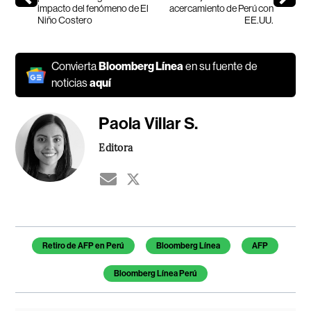
impacto del fenómeno de El
acercamiento de Perú con
Niño Costero
EE.UU.
Convierta
Bloomberg Línea
en su fuente de
noticias
aquí
Paola Villar S.
Editora
Temas de este artículo
Retiro de AFP en Perú
Bloomberg Línea
AFP
Bloomberg Línea Perú