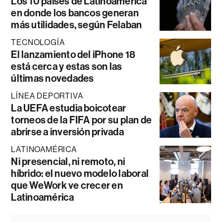
Los 10 países de Latinoamérica
en donde los bancos generan
más utilidades, según Felaban
TECNOLOGÍA
El lanzamiento del iPhone 18
está cerca y estas son las
últimas novedades
LÍNEA DEPORTIVA
La UEFA estudia boicotear
torneos de la FIFA por su plan de
abrirse a inversión privada
LATINOAMÉRICA
Ni presencial, ni remoto, ni
híbrido: el nuevo modelo laboral
que WeWork ve crecer en
Latinoamérica