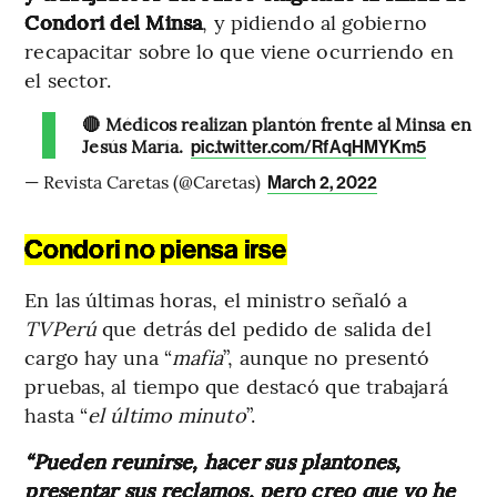
Condori del Minsa
, y pidiendo al gobierno
recapacitar sobre lo que viene ocurriendo en
el sector.
🔴 Médicos realizan plantón frente al Minsa en
Jesús María.
pic.twitter.com/RfAqHMYKm5
— Revista Caretas (@Caretas)
March 2, 2022
Condori no piensa irse
En las últimas horas, el ministro señaló a
TVPerú
que detrás del pedido de salida del
cargo hay una “
mafia
”, aunque no presentó
pruebas, al tiempo que destacó que trabajará
hasta “
el último minuto
”.
“Pueden reunirse, hacer sus plantones,
presentar sus reclamos, pero creo que yo he