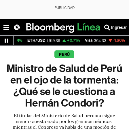
PUBLICIDAD
Ingresar
ETH/USD
+0.71%
Visa
-1.66%
MercadoLibre
1,919.39
364.33
PERÚ
Ministro de Salud de Perú
en el ojo de la tormenta:
¿Qué se le cuestiona a
Hernán Condori?
El titular del Ministerio de Salud peruano sigue
siendo cuestionado por los gremios médicos,
mientras el Congreso ya habla de una moción de