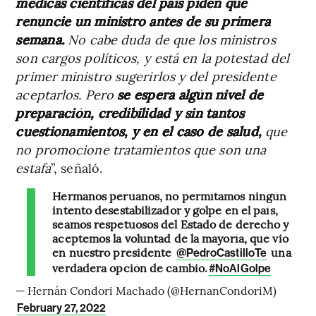
médicas científicas del país piden que
renuncie un ministro antes de su primera
semana.
No cabe duda de que los ministros
son cargos políticos, y está en la potestad del
primer ministro sugerirlos y del presidente
aceptarlos. Pero
se espera algún nivel de
preparación, credibilidad y sin tantos
cuestionamientos, y en el caso de salud,
que
no promocione tratamientos que son una
estafa
”, señaló.
Hermanos peruanos, no permítamos ningún
intento desestabilizador y golpe en el país,
seamos respetuosos del Estado de derecho y
aceptemos la voluntad de la mayoría, que vio
en nuestro presidente
una
@PedroCastilloTe
verdadera opción de cambio.
#NoAlGolpe
— Hernán Condori Machado (@HernanCondoriM)
February 27, 2022