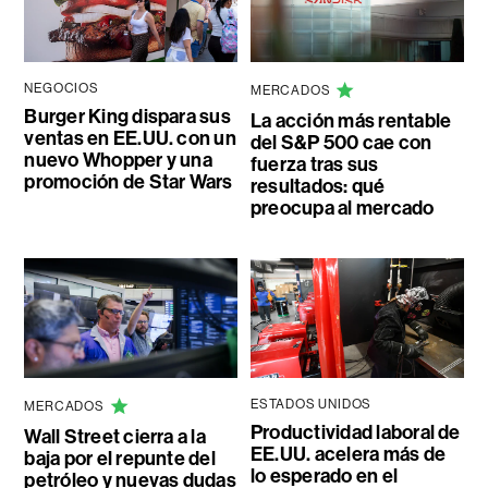
NEGOCIOS
MERCADOS
Burger King dispara sus
La acción más rentable
ventas en EE.UU. con un
del S&P 500 cae con
nuevo Whopper y una
fuerza tras sus
promoción de Star Wars
resultados: qué
preocupa al mercado
ESTADOS UNIDOS
MERCADOS
Productividad laboral de
Wall Street cierra a la
EE.UU. acelera más de
baja por el repunte del
lo esperado en el
petróleo y nuevas dudas