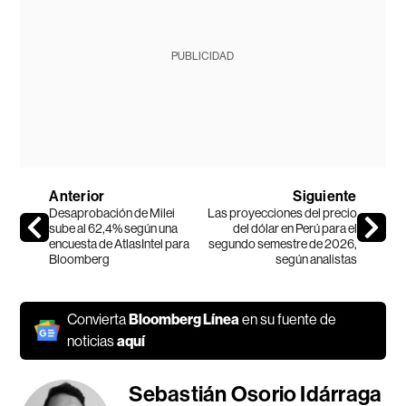
PUBLICIDAD
Anterior
Siguiente
Desaprobación de Milei
Las proyecciones del precio
sube al 62,4% según una
del dólar en Perú para el
encuesta de AtlasIntel para
segundo semestre de 2026,
Bloomberg
según analistas
Convierta
Bloomberg Línea
en su fuente de
noticias
aquí
Sebastián Osorio Idárraga