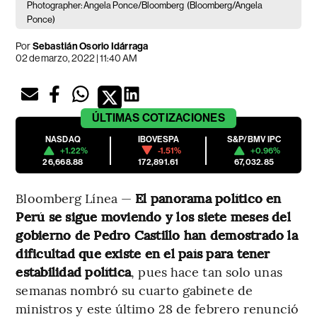
Photographer: Angela Ponce/Bloomberg
(Bloomberg/Angela
Ponce)
Por
Sebastián Osorio Idárraga
02 de marzo, 2022 | 11:40 AM
ÚLTIMAS
COTIZACIONES
NASDAQ
IBOVESPA
S&P/BMV IPC
+1.22%
-1.51%
+0.96%
26,668.88
172,891.61
67,032.85
Bloomberg Línea —
El panorama político en
Perú se sigue moviendo y los siete meses del
gobierno de Pedro Castillo han demostrado la
dificultad que existe en el país para tener
estabilidad política
, pues hace tan solo unas
semanas nombró su cuarto gabinete de
ministros y este último 28 de febrero renunció