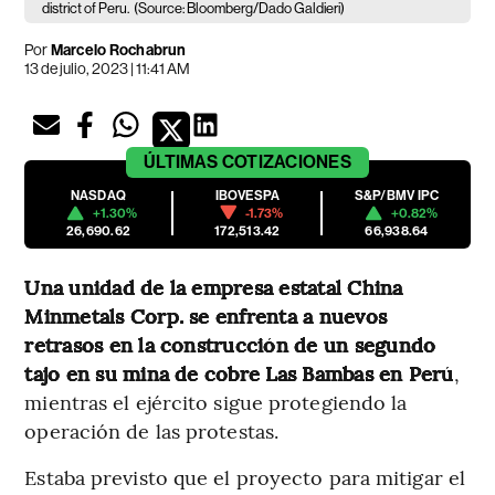
district of Peru.
(Source: Bloomberg/Dado Galdieri)
Por
Marcelo Rochabrun
13 de julio, 2023 | 11:41 AM
ÚLTIMAS
COTIZACIONES
NASDAQ
IBOVESPA
S&P/BMV IPC
+1.30%
-1.73%
+0.82%
26,690.62
172,513.42
66,938.64
Una unidad de la empresa estatal China
Minmetals Corp. se enfrenta a nuevos
retrasos en la construcción de un segundo
tajo en su mina de cobre Las Bambas en Perú
,
mientras el ejército sigue protegiendo la
operación de las protestas.
Estaba previsto que el proyecto para mitigar el