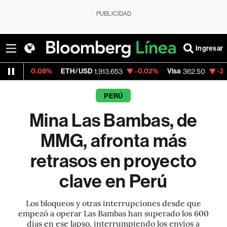
PUBLICIDAD
Ingresar
%
ETH/USD
-0.02%
Visa
-2.15%
Mercado
1,913.653
362.50
PERÚ
Mina Las Bambas, de
MMG, afronta más
retrasos en proyecto
clave en Perú
Los bloqueos y otras interrupciones desde que
empezó a operar Las Bambas han superado los 600
días en ese lapso, interrumpiendo los envíos a