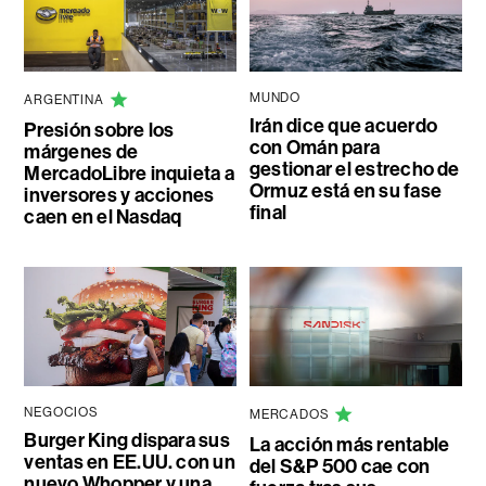
MUNDO
ARGENTINA
Irán dice que acuerdo
Presión sobre los
con Omán para
márgenes de
gestionar el estrecho de
MercadoLibre inquieta a
Ormuz está en su fase
inversores y acciones
final
caen en el Nasdaq
NEGOCIOS
MERCADOS
Burger King dispara sus
La acción más rentable
ventas en EE.UU. con un
del S&P 500 cae con
nuevo Whopper y una