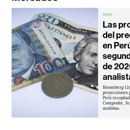
PERÚ
Las pr
del pre
en Perú
segund
de 202
analist
Bloomberg Lín
proyecciones p
Perú recopila
Composite, Sco
analistas.