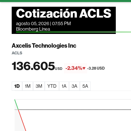
Cotización ACLS
agosto 05, 2026 | 07:55 PM
Bloomberg Línea
Axcelis Technologies Inc
ACLS
136.605
-2.34%
-3.28 USD
USD
1D
1M
3M
YTD
1A
3A
5A