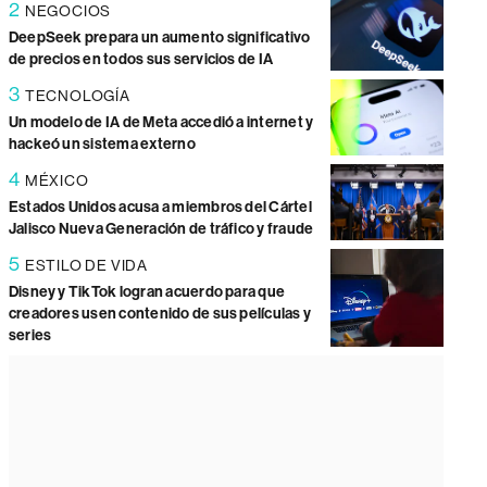
2
NEGOCIOS
DeepSeek prepara un aumento significativo
de precios en todos sus servicios de IA
3
TECNOLOGÍA
Un modelo de IA de Meta accedió a internet y
hackeó un sistema externo
4
MÉXICO
Estados Unidos acusa a miembros del Cártel
Jalisco Nueva Generación de tráfico y fraude
5
ESTILO DE VIDA
Disney y TikTok logran acuerdo para que
creadores usen contenido de sus películas y
series