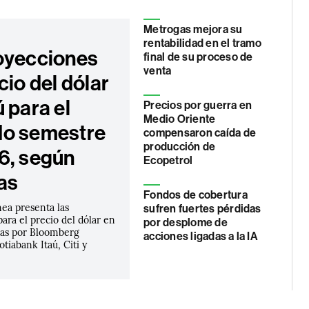
Metrogas mejora su
rentabilidad en el tramo
oyecciones
final de su proceso de
venta
cio del dólar
 para el
Precios por guerra en
Medio Oriente
o semestre
compensaron caída de
producción de
6, según
Ecopetrol
as
Fondos de cobertura
ea presenta las
sufren fuertes pérdidas
ara el precio del dólar en
por desplome de
das por Bloomberg
acciones ligadas a la IA
tiabank Itaú, Citi y