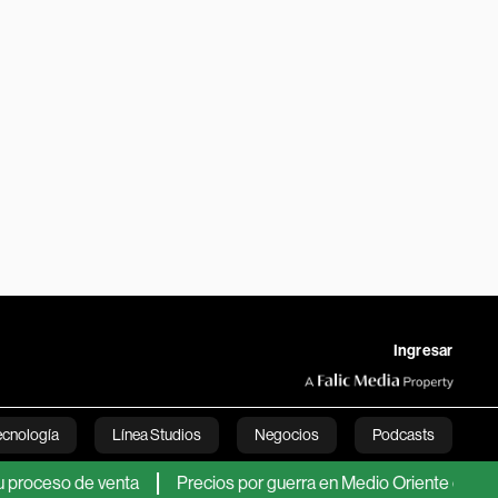
Ingresar
ecnología
Línea Studios
Negocios
Podcasts
so de venta
Precios por guerra en Medio Oriente compensaron
English