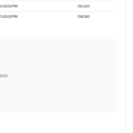
5:30:00 PM
135.320
3:30:00 PM
138.080
IDAD