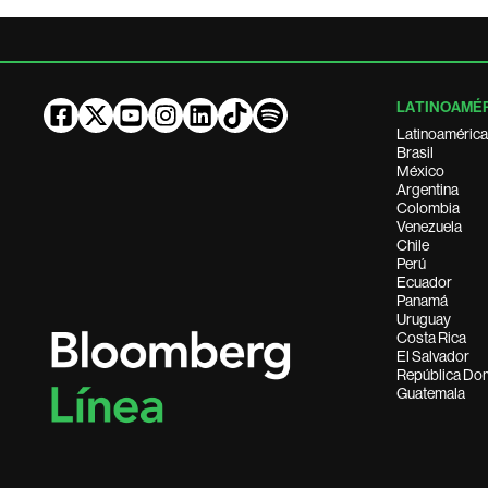
LATINOAMÉ
Latinoamérica
Brasil
México
Argentina
Colombia
Venezuela
Chile
Perú
Ecuador
Panamá
Uruguay
Costa Rica
El Salvador
República Do
Guatemala