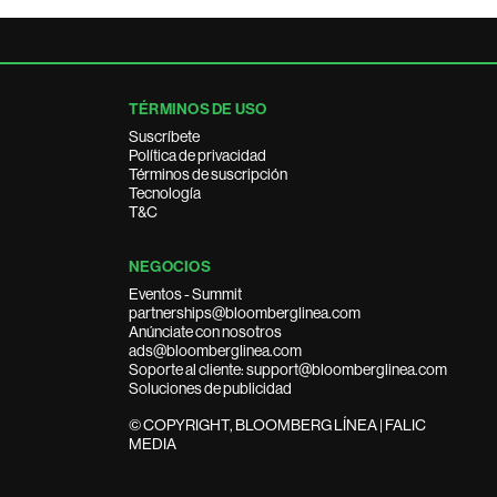
TÉRMINOS DE USO
Suscríbete
Política de privacidad
Términos de suscripción
Tecnología
T&C
NEGOCIOS
Eventos - Summit
partnerships@bloomberglinea.com
Anúnciate con nosotros
ads@bloomberglinea.com
Soporte al cliente: support@bloomberglinea.com
Soluciones de publicidad
© COPYRIGHT, BLOOMBERG LÍNEA | FALIC
MEDIA