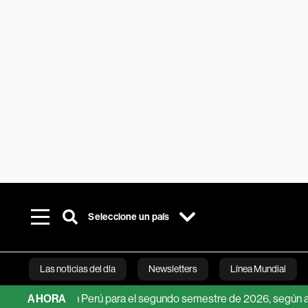
Seleccione un país
Las noticias del día
Newsletters
Línea Mundial
l dólar en Perú para el segundo semestre de 2026, según analista
AHORA
Bloomberg 