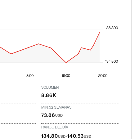
136.800
134.800
18:00
19:00
20:00
VOLUMEN
8.86K
MÍN. 52 SEMANAS
73.86
USD
RANGO DEL DÍA
-
134.80
140.53
USD
USD