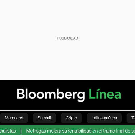
PUBLICIDAD
Mercados
Summit
Cripto
Latinoamérica
T
s
Metrogas mejora su rentabilidad en el tramo final de su proce
Green
Economía
Estilo de vida
Mundo
Videos