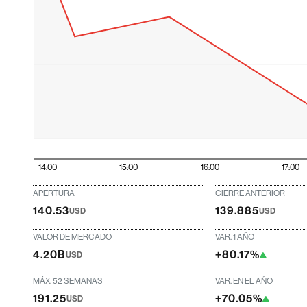
14:00
15:00
16:00
17:00
APERTURA
CIERRE ANTERIOR
140.53
139.885
USD
USD
VALOR DE MERCADO
VAR. 1 AÑO
4.20B
+80.17%
USD
MÁX. 52 SEMANAS
VAR. EN EL AÑO
191.25
+70.05%
USD