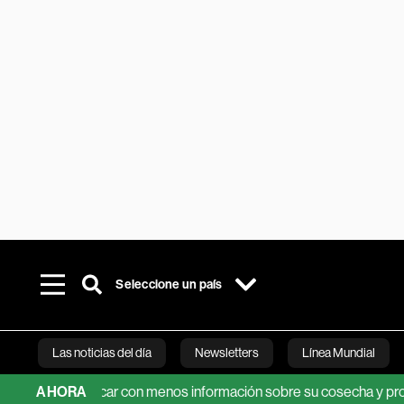
Seleccione un país
Las noticias del día
Newsletters
Línea Mundial
dial del azúcar con menos información sobre su cosecha y producc
AHORA
Bloomberg 