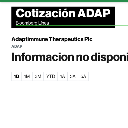
Cotización ADAP
Bloomberg Línea
Adaptimmune Therapeutics Plc
ADAP
Informacion no dispon
1D
1M
3M
YTD
1A
3A
5A