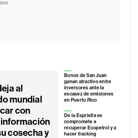
IDAD
Bonos de San Juan
ganan atractivo entre
deja al
inversores ante la
escasez de emisiones
o mundial
en Puerto Rico
úcar con
De la Espriella se
información
compromete a
recuperar Ecopetrol y a
su cosecha y
hacer fracking