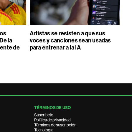
los
Artistas se resisten a que sus
De la
voces y canciones sean usadas
dente de
para entrenar a la IA
TÉRMINOS DE USO
Suscríbete
Política de privacidad
Términos de suscripción
Tecnología