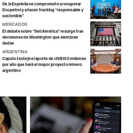
De la Espriella se compromete a recuperar
Ecopetrol y a hacer fracking “responsable y
sostenible”
MERCADOS
El debate sobre “Sell América” resurge tras
decisiones de Washington que siembran
dudas
ARGENTINA
Caputo festejó el aporte de US$100 millones
por año que hará el mayor proyecto minero
argentino