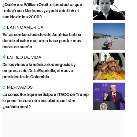
¿Quién era William Orbit, el productor que
trabajó con Madonna y ayudó a definir el
sonido de los 2000?
3
LATINOAMÉRICA
Estas son las ciudades de América Latina
donde el calor nocturno hace perder más
horas de sueño
4
ESTILO DE VIDA
De los vinos a la música: los negocios y
empresas de De la Espriella, el nuevo
presidente de Colombia
5
MERCADOS
La consultora que anticipó el TACO de Trump
le pone fecha a otra escalada con Irán:
¿cuándo será?