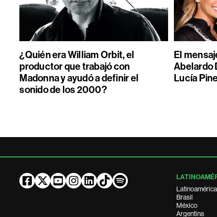
¿Quién era William Orbit, el
El mensaje
productor que trabajó con
Abelardo D
Madonna y ayudó a definir el
Lucía Pin
sonido de los 2000?
LATINOAMÉ
Latinoamérica
Brasil
México
Argentina