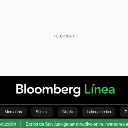
PUBLICIDAD
Mercados
Summit
Cripto
Latinoamérica
T
ión
Bonos de San Juan ganan atractivo entre inversores ante l
Green
Economía
Estilo de vida
Mundo
Videos