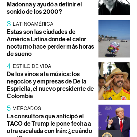
Madonna y ayudó a definir el
sonido de los 2000?
3
LATINOAMÉRICA
Estas son las ciudades de
América Latina donde el calor
nocturno hace perder más horas
de sueño
4
ESTILO DE VIDA
De los vinos a la música: los
negocios y empresas de De la
Espriella, el nuevo presidente de
Colombia
5
MERCADOS
La consultora que anticipó el
TACO de Trump le pone fecha a
otra escalada con Irán: ¿cuándo