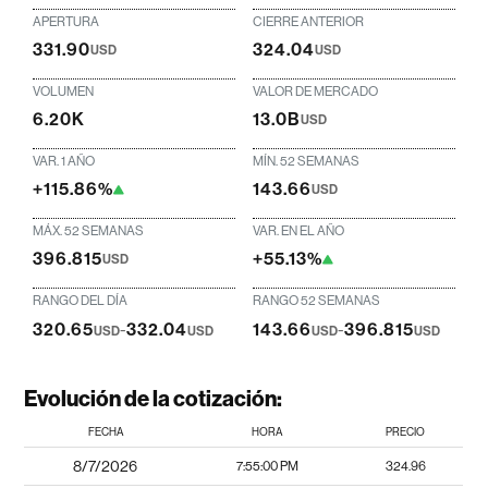
APERTURA
CIERRE ANTERIOR
331.90
324.04
USD
USD
VOLUMEN
VALOR DE MERCADO
6.20K
13.0B
USD
VAR. 1 AÑO
MÍN. 52 SEMANAS
+115.86%
143.66
USD
MÁX. 52 SEMANAS
VAR. EN EL AÑO
396.815
+55.13%
USD
RANGO DEL DÍA
RANGO 52 SEMANAS
320.65
-
332.04
143.66
-
396.815
USD
USD
USD
USD
Evolución de la cotización:
FECHA
HORA
PRECIO
8/7/2026
7:55:00 PM
324.96