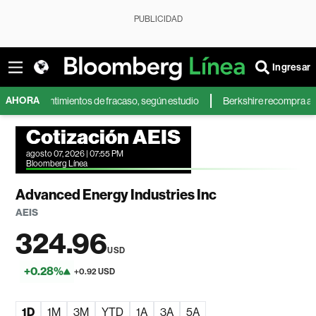
PUBLICIDAD
Ingresar
AHORA
ás sentimientos de fracaso, según estudio
Berkshire recompra acciones 
Cotización AEIS
agosto 07, 2026 | 07:55 PM
Bloomberg Línea
Advanced Energy Industries Inc
AEIS
324.96
USD
+0.28%
+0.92 USD
1D
1M
3M
YTD
1A
3A
5A