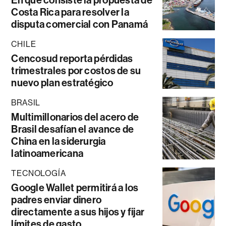
En qué consiste la propuesta de
Costa Rica para resolver la
disputa comercial con Panamá
CHILE
Cencosud reporta pérdidas
trimestrales por costos de su
nuevo plan estratégico
BRASIL
Multimillonarios del acero de
Brasil desafían el avance de
China en la siderurgia
latinoamericana
TECNOLOGÍA
Google Wallet permitirá a los
padres enviar dinero
directamente a sus hijos y fijar
límites de gasto