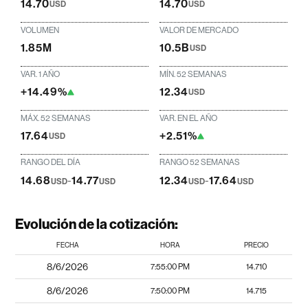
14.70
14.70
USD
USD
VOLUMEN
VALOR DE MERCADO
1.85M
10.5B
USD
VAR. 1 AÑO
MÍN. 52 SEMANAS
+14.49%
12.34
USD
MÁX. 52 SEMANAS
VAR. EN EL AÑO
17.64
+2.51%
USD
RANGO DEL DÍA
RANGO 52 SEMANAS
14.68
-
14.77
12.34
-
17.64
USD
USD
USD
USD
Evolución de la cotización:
FECHA
HORA
PRECIO
8/6/2026
7:55:00 PM
14.710
8/6/2026
7:50:00 PM
14.715