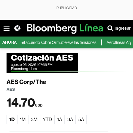
PUBLICIDAD
Ingresar
AHORA
ue el acuerdo sobre Ormuz eleve las tensiones
Aerolíneas Argentinas si
Cotización AES
agosto 06, 2026 | 07:55 PM
Bloomberg Línea
AES Corp/The
AES
14.70
USD
1D
1M
3M
YTD
1A
3A
5A