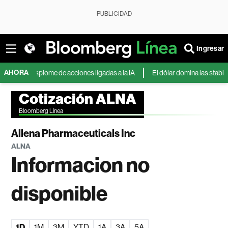
PUBLICIDAD
Ingresar
AHORA
or desplome de acciones ligadas a la IA
El dólar domina las stablecoins y
Cotización ALNA
Bloomberg Línea
Allena Pharmaceuticals Inc
ALNA
Informacion no
disponible
1D
1M
3M
YTD
1A
3A
5A