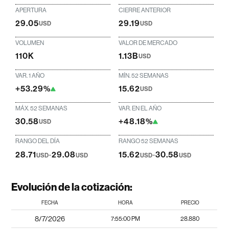
APERTURA
CIERRE ANTERIOR
29.05
29.19
USD
USD
VOLUMEN
VALOR DE MERCADO
110K
1.13B
USD
VAR. 1 AÑO
MÍN. 52 SEMANAS
+53.29%
15.62
USD
MÁX. 52 SEMANAS
VAR. EN EL AÑO
30.58
+48.18%
USD
RANGO DEL DÍA
RANGO 52 SEMANAS
28.71
-
29.08
15.62
-
30.58
USD
USD
USD
USD
Evolución de la cotización:
FECHA
HORA
PRECIO
8/7/2026
7:55:00 PM
28.880