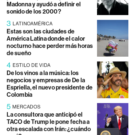
Madonna y ayudó a definir el
sonido de los 2000?
3
LATINOAMÉRICA
Estas son las ciudades de
América Latina donde el calor
nocturno hace perder más horas
de sueño
4
ESTILO DE VIDA
De los vinos a la música: los
negocios y empresas de De la
Espriella, el nuevo presidente de
Colombia
5
MERCADOS
La consultora que anticipó el
TACO de Trump le pone fecha a
otra escalada con Irán: ¿cuándo