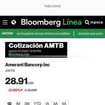
PUBLICIDAD
Ingresar
AHORA
res y se recuperan de sus mínimos bursátiles
Jóvenes que operan en bols
Cotización AMTB
agosto 07, 2026 | 07:55 PM
Bloomberg Línea
Amerant Bancorp Inc
AMTB
28.91
USD
-0.96%
-0.28 USD
1D
1M
3M
YTD
1A
3A
5A