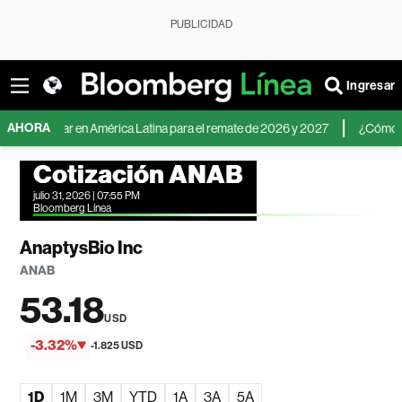
PUBLICIDAD
Ingresar
AHORA
l dólar en América Latina para el remate de 2026 y 2027
¿Cómo invertir a
Cotización ANAB
julio 31, 2026 | 07:55 PM
Bloomberg Línea
AnaptysBio Inc
ANAB
53.18
USD
-3.32%
-1.825 USD
1D
1M
3M
YTD
1A
3A
5A