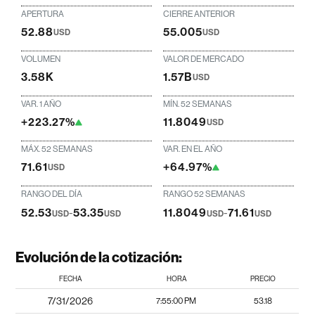
APERTURA
CIERRE ANTERIOR
52.88
55.005
USD
USD
VOLUMEN
VALOR DE MERCADO
3.58K
1.57B
USD
VAR. 1 AÑO
MÍN. 52 SEMANAS
+223.27%
11.8049
USD
MÁX. 52 SEMANAS
VAR. EN EL AÑO
71.61
+64.97%
USD
RANGO DEL DÍA
RANGO 52 SEMANAS
52.53
-
53.35
11.8049
-
71.61
USD
USD
USD
USD
Evolución de la cotización:
FECHA
HORA
PRECIO
7/31/2026
7:55:00 PM
53.18