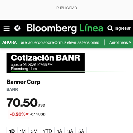
PUBLICIDAD
Ingresar
AHORA
a que el acuerdo sobre Ormuz eleve las tensiones
Aerolíneas Argentinas
Cotización BANR
agosto 06, 2026 | 07:55 PM
Bloomberg Línea
Banner Corp
BANR
70.50
USD
-0.20%
-0.14 USD
1D
1M
3M
YTD
1A
3A
5A