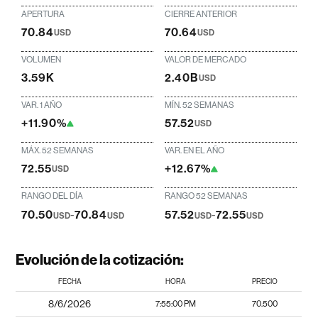
APERTURA
CIERRE ANTERIOR
70.84
70.64
USD
USD
VOLUMEN
VALOR DE MERCADO
3.59K
2.40B
USD
VAR. 1 AÑO
MÍN. 52 SEMANAS
+11.90%
57.52
USD
MÁX. 52 SEMANAS
VAR. EN EL AÑO
72.55
+12.67%
USD
RANGO DEL DÍA
RANGO 52 SEMANAS
70.50
-
70.84
57.52
-
72.55
USD
USD
USD
USD
Evolución de la cotización:
FECHA
HORA
PRECIO
8/6/2026
7:55:00 PM
70.500