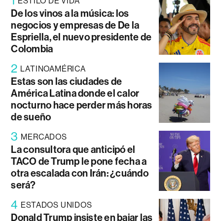
1
ESTILO DE VIDA
De los vinos a la música: los
negocios y empresas de De la
Espriella, el nuevo presidente de
Colombia
2
LATINOAMÉRICA
Estas son las ciudades de
América Latina donde el calor
nocturno hace perder más horas
de sueño
3
MERCADOS
La consultora que anticipó el
TACO de Trump le pone fecha a
otra escalada con Irán: ¿cuándo
será?
4
ESTADOS UNIDOS
Donald Trump insiste en bajar las