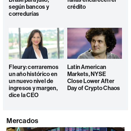
según bancos y
crédito
corredurías
Fleury: cerraremos
Latin American
un año histórico en
Markets, NYSE
un nuevo nivel de
Close Lower After
ingresos y margen,
Day of Crypto Chaos
dice la CEO
Mercados