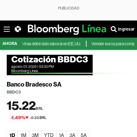
PUBLICIDAD
Ingresar
AHORA
aen tras débil dato laboral en EE.UU.
Vender euros para comprar yenes a
Cotización BBDC3
agosto 07, 2026 | 03:30 PM
Bloomberg Línea
Banco Bradesco SA
BBDC3
15.22
BRL
-1.49%
-0.23 BRL
1D
1M
3M
YTD
1A
3A
5A