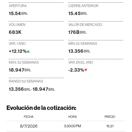
APERTURA
CIERRE ANTERIOR
15.54
15.45
BRL
BRL
VOLUMEN
VALOR DE MERCADO
683K
176B
BRL
VAR. 1 AÑO
MÍN. 52 SEMANAS
+12.12%
13.356
BRL
MÁX. 52 SEMANAS
VAR. EN EL AÑO
18.947
-2.33%
BRL
RANGO 52 SEMANAS
13.356
-
18.947
BRL
BRL
Evolución de la cotización:
FECHA
HORA
PRECIO
8/7/2026
3:30:00 PM
15.21